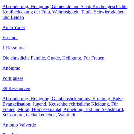
Absonderung, Heiligung, Gemeinde und Staat, Kirchengeschichte,
Kopfbedeckung der Frau, Wehrlosigkeit, Taufe, Schwierigkeiten
und Leiden
Anita Yoder
Español
1 Ressource
Die christliche Familie, Gnade, Heiligung, Für Frauen
Anônimo
Portuguese
38 Ressourcen
Absonderung, Heiligung, Glaubensbekenntnis, Errettung, Buße,
Evangelisation, Jugend, Keuschheit/christliche Kleidung, Für
Frauen, Moral, Homosexualität, Anbetung, Tod und Selbstmord,
Selbstmord, Gedankenleben, Wahrheit
Antonio Valverde