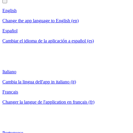
English
Change the app language to English (en)
Español
Cambiar el idioma de la aplicación a español (es)
Italiano
Cambia la lingua dell'app in italiano (it)
Français
Changer la langue de l'application en français (fr)
Portuguese