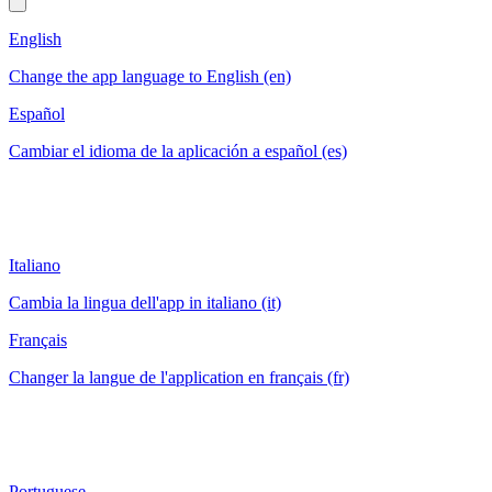
English
Change the app language to English (en)
Español
Cambiar el idioma de la aplicación a español (es)
Italiano
Cambia la lingua dell'app in italiano (it)
Français
Changer la langue de l'application en français (fr)
Portuguese