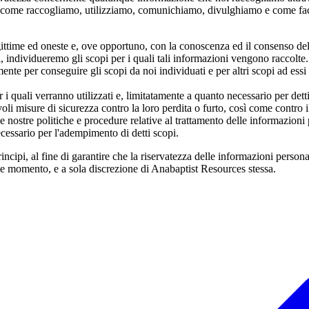
ere come raccogliamo, utilizziamo, comunichiamo, divulghiamo e come fa
ittime ed oneste e, ove opportuno, con la conoscenza ed il consenso del
, individueremo gli scopi per i quali tali informazioni vengono raccolte.
e per conseguire gli scopi da noi individuati e per altri scopi ad essi 
r i quali verranno utilizzati e, limitatamente a quanto necessario per dett
i misure di sicurezza contro la loro perdita o furto, così come contro i
e nostre politiche e procedure relative al trattamento delle informazioni 
cessario per l'adempimento di detti scopi.
ncipi, al fine di garantire che la riservatezza delle informazioni perso
que momento, e a sola discrezione di Anabaptist Resources stessa.