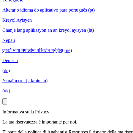
Alterar o idioma do aplicativo para português (pt)
Kreyòl Ayisyen
Chanje lang aplikasyon an an kreyòl ayisyen (ht)
Nepali
एपको भाषा नेपालीमा परिवर्तन गर्नुहोस् (ne)
Deutsch
(de)
Українська (Ukrainian)
(uk)
Informativa sulla Privacy
La tua riservatezza è importante per noi.
E' parte della politica di Anabaptist Resources il rispetto della tua