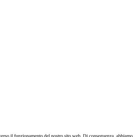
raverso il funzionamento del nostro sito web. Di conseguenza, abbiamo