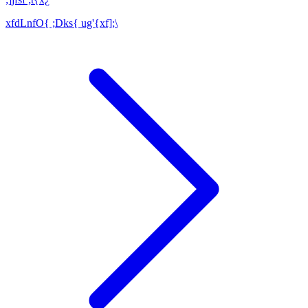
xfdLnfO{ ;Dks{ ug'{xf];\