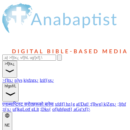
>f]tx¿
>f]tx¿
n]vs
k|sfzgx¿
lzif{sx¿
hfgsf/L
एनाब्याप्टिस्ट स्रोतहरूको बारेमा
xfd|f] bz{g
af/Daf/ ;f]lwg] k|Zgx¿
;]jfsf
;t{x¿
uf]kgLotf gLlt
;Dks{
of]ubfgstf{ aGg'xf];\
NE