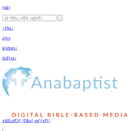
(uk)
>f]tx¿
n]vs
k|sfzgx¿
lzif{sx¿
xfdLnfO{ ;Dks{ ug'{xf];\
|