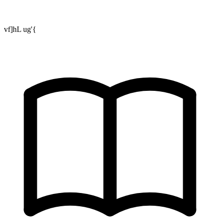
vf]hL ug'{