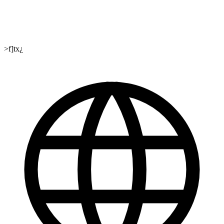
>f]tx¿