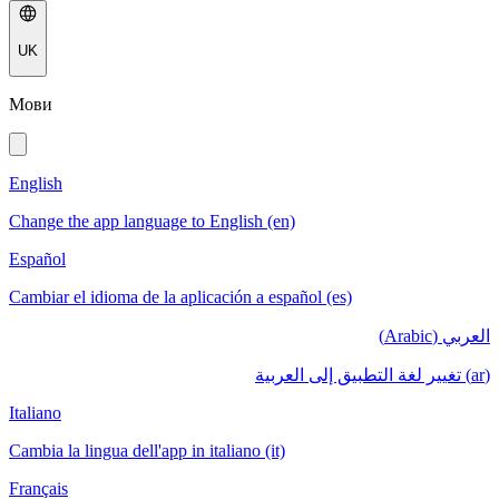
UK
Мови
English
Change the app language to English (en)
Español
Cambiar el idioma de la aplicación a español (es)
العربي (Arabic)
(ar) تغيير لغة التطبيق إلى العربية
Italiano
Cambia la lingua dell'app in italiano (it)
Français