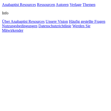
Anabaptist Resources
Ressourcen
Autoren
Verlage
Themen
Info
Über Anabaptist Resources
Unsere Vision
Häufig gestellte Fragen
Nutzungsbedingungen
Datenschutzrichtlinie
Werden Sie
Mitwirkender