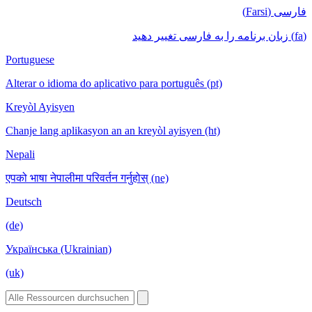
فارسی (Farsi)
(fa) زبان برنامه را به فارسی تغییر دهید
Portuguese
Alterar o idioma do aplicativo para português (pt)
Kreyòl Ayisyen
Chanje lang aplikasyon an an kreyòl ayisyen (ht)
Nepali
एपको भाषा नेपालीमा परिवर्तन गर्नुहोस् (ne)
Deutsch
(de)
Українська (Ukrainian)
(uk)