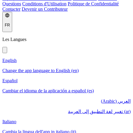
Questions
Conditions d'Utilisation
Politique de Confidentialité
Contacter
Devenir un Contributeur
FR
Les Langues
English
Change the app language to English (en)
Español
Cambiar el idioma de la aplicación a español (es)
العربي (Arabic)
(ar) تغيير لغة التطبيق إلى العربية
Italiano
Cambia la lingua dell'app in italiano (it)