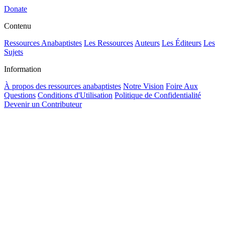
Donate
Contenu
Ressources Anabaptistes
Les Ressources
Auteurs
Les Éditeurs
Les
Sujets
Information
À propos des ressources anabaptistes
Notre Vision
Foire Aux
Questions
Conditions d'Utilisation
Politique de Confidentialité
Devenir un Contributeur