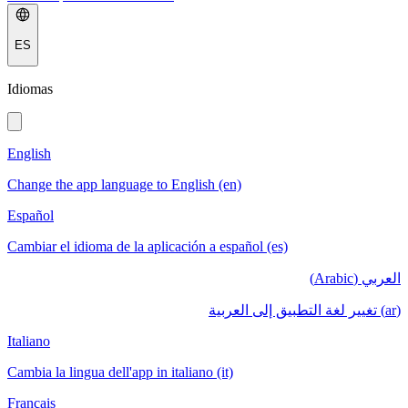
ES
Idiomas
English
Change the app language to English (en)
Español
Cambiar el idioma de la aplicación a español (es)
العربي (Arabic)
(ar) تغيير لغة التطبيق إلى العربية
Italiano
Cambia la lingua dell'app in italiano (it)
Français