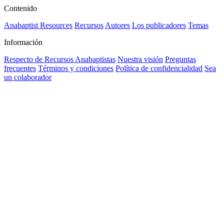
Contenido
Anabaptist Resources
Recursos
Autores
Los publicadores
Temas
Información
Respecto de Recursos Anabaptistas
Nuestra visión
Preguntas
frecuentes
Términos y condiciones
Política de confidencialidad
Sea
un colaborador