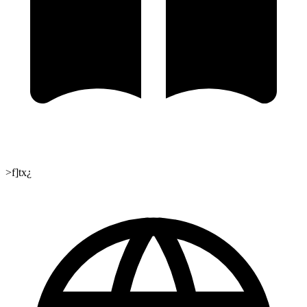
>f]tx¿