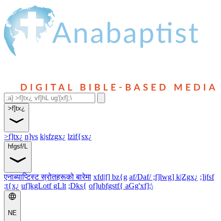
>f]tx¿
>f]tx¿
n]vs
k|sfzgx¿
lzif{sx¿
hfgsf/L
एनाब्याप्टिस्ट स्रोतहरूको बारेमा
xfd|f] bz{g
af/Daf/ ;f]lwg] k|Zgx¿
;]jfsf
;t{x¿
uf]kgLotf gLlt
;Dks{
of]ubfgstf{ aGg'xf];\
NE