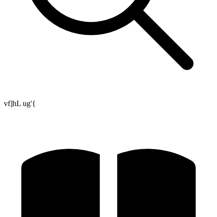
vf]hL ug'{