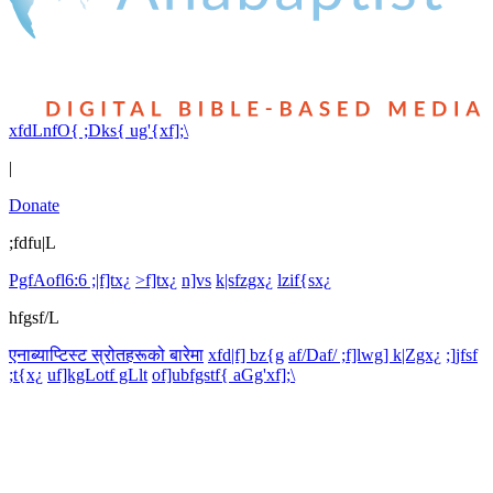
xfdLnfO{ ;Dks{ ug'{xf];\
|
Donate
;fdfu|L
PgfAofl6:6 ;|f]tx¿
>f]tx¿
n]vs
k|sfzgx¿
lzif{sx¿
hfgsf/L
एनाब्याप्टिस्ट स्रोतहरूको बारेमा
xfd|f] bz{g
af/Daf/ ;f]lwg] k|Zgx¿
;]jfsf
;t{x¿
uf]kgLotf gLlt
of]ubfgstf{ aGg'xf];\