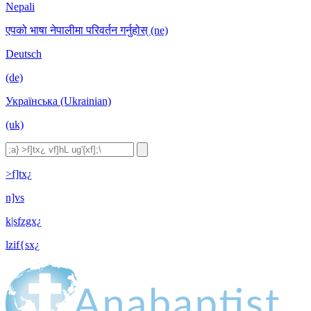
Nepali
एपको भाषा नेपालीमा परिवर्तन गर्नुहोस् (ne)
Deutsch
(de)
Українська (Ukrainian)
(uk)
>f]tx¿
n]vs
k|sfzgx¿
lzif{sx¿