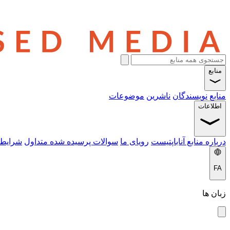
منابع
منابع
نویسندگان
ناشرین
موضوعات
اطلاعات
درباره منابع آناباپتیست
رویای ما
سوالات پرسیده شده متداول
شرایط 
FA
زبان ها