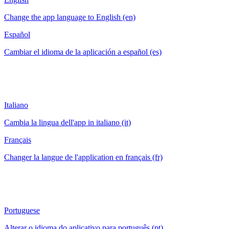
Change the app language to English (en)
Español
Cambiar el idioma de la aplicación a español (es)
Italiano
Cambia la lingua dell'app in italiano (it)
Français
Changer la langue de l'application en français (fr)
Portuguese
Alterar o idioma do aplicativo para português (pt)