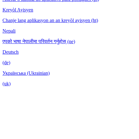
Kreyòl Ayisyen
Chanje lang aplikasyon an an kreyòl ayisyen (ht)
Nepali
एपको भाषा नेपालीमा परिवर्तन गर्नुहोस् (ne)
Deutsch
(de)
Українська (Ukrainian)
(uk)