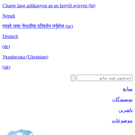
Chanje lang aplikasyon an an kreyòl ayisyen (ht)
Nepali
एपको भाषा नेपालीमा परिवर्तन गर्नुहोस् (ne)
Deutsch
(de)
Українська (Ukrainian)
(uk)
منابع
نویسندگان
ناشرین
موضوعات