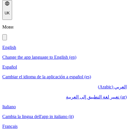
UK
Мови
English
Change the app language to English (en)
Español
Cambiar el idioma de la aplicación a español (es)
العربي (Arabic)
(ar) تغيير لغة التطبيق إلى العربية
Italiano
Cambia la lingua dell'app in italiano (it)
Français