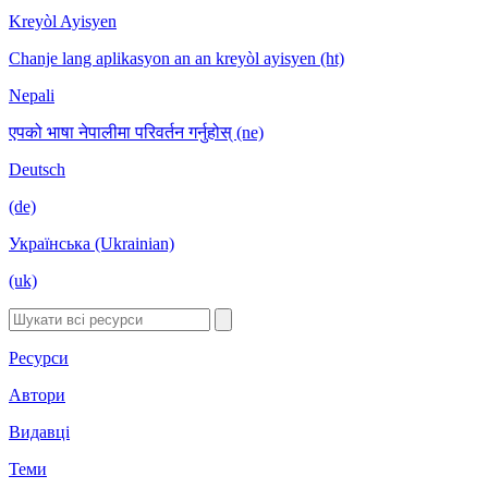
Kreyòl Ayisyen
Chanje lang aplikasyon an an kreyòl ayisyen (ht)
Nepali
एपको भाषा नेपालीमा परिवर्तन गर्नुहोस् (ne)
Deutsch
(de)
Українська (Ukrainian)
(uk)
Ресурси
Автори
Видавці
Теми