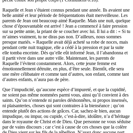
Raquelle et Jean s’étaient connus pendant une année. Ils avaient une
belle amitié et leur période de fréquentations était merveilleuse. Les
parents de Jean ont beaucoup aimé Raquelle. Mais une nuit, quelque
chose d’épouvantable est arrivé ! Jean a commencé à faire pression
sur sa petite amie, la priant de se coucher avec lui. Il lui a dit : « Si tu
m’aimes vraiment, tu ne diras pas non. D’ailleurs, nous sommes
presque mariés. » Raquelle avait déjà acheté sa robe de noces, mais
pendant cette nuit tragique, elle a cédé à la pression et par la suite
elle tomba enceinte. Dès qu’elle eût informé Jean, il l’abandonna et
il partit vivre dans une autre ville. Maintenant, les parents de
Raquelle l’évitent constamment. Alors, cette jeune femme est
émotionnellement détruite, en plus, d’être seule. Bientôt, elle sera
une mère célibataire et comme tant d’autres, son enfant, comme tant
d’autres enfants, n’aura pas de père.
Que l’impudicité, qu’aucune espèce d’impureté, et que la cupidité,
ne soient pas même nommées parmi vous, ainsi qu’il convient à des
saints. Qu’on n’entende ni paroles déshonnêtes, ni propos insensés,
ni plaisanteries, choses qui sont contraires à la bienséance ; qu’on
entende plutôt des actions de grâces. Car, sachez-le bien, aucun
impudique, ou impur, ou cupide, c’est-à-dire, idolâtre, n’a d’héritage
dans le royaume de Christ et de Dieu. Que personne ne vous séduise
par de vains discours ; car c’est à cause de ces choses que la colère
de Dieu vient sur les fils de la rébellion. N’ayez donc aucune part