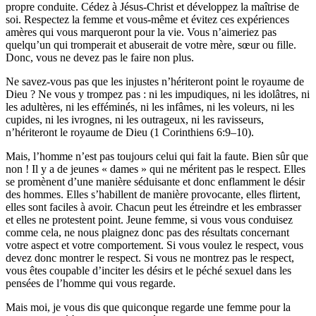
propre conduite. Cédez à Jésus-Christ et développez la maîtrise de
soi. Respectez la femme et vous-même et évitez ces expériences
amères qui vous marqueront pour la vie. Vous n’aimeriez pas
quelqu’un qui tromperait et abuserait de votre mère, sœur ou fille.
Donc, vous ne devez pas le faire non plus.
Ne savez-vous pas que les injustes n’hériteront point le royaume de
Dieu ? Ne vous y trompez pas : ni les impudiques, ni les idolâtres, ni
les adultères, ni les efféminés, ni les infâmes, ni les voleurs, ni les
cupides, ni les ivrognes, ni les outrageux, ni les ravisseurs,
n’hériteront le royaume de Dieu (1 Corinthiens 6:9–10).
Mais, l’homme n’est pas toujours celui qui fait la faute. Bien sûr que
non ! Il y a de jeunes « dames » qui ne méritent pas le respect. Elles
se promènent d’une manière séduisante et donc enflamment le désir
des hommes. Elles s’habillent de manière provocante, elles flirtent,
elles sont faciles à avoir. Chacun peut les étreindre et les embrasser
et elles ne protestent point. Jeune femme, si vous vous conduisez
comme cela, ne nous plaignez donc pas des résultats concernant
votre aspect et votre comportement. Si vous voulez le respect, vous
devez donc montrer le respect. Si vous ne montrez pas le respect,
vous êtes coupable d’inciter les désirs et le péché sexuel dans les
pensées de l’homme qui vous regarde.
Mais moi, je vous dis que quiconque regarde une femme pour la