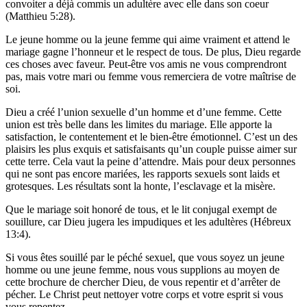
convoiter a déjà commis un adultère avec elle dans son coeur
(Matthieu 5:28).
Le jeune homme ou la jeune femme qui aime vraiment et attend le
mariage gagne l’honneur et le respect de tous. De plus, Dieu regarde
ces choses avec faveur. Peut-être vos amis ne vous comprendront
pas, mais votre mari ou femme vous remerciera de votre maîtrise de
soi.
Dieu a créé l’union sexuelle d’un homme et d’une femme. Cette
union est très belle dans les limites du mariage. Elle apporte la
satisfaction, le contentement et le bien-être émotionnel. C’est un des
plaisirs les plus exquis et satisfaisants qu’un couple puisse aimer sur
cette terre. Cela vaut la peine d’attendre. Mais pour deux personnes
qui ne sont pas encore mariées, les rapports sexuels sont laids et
grotesques. Les résultats sont la honte, l’esclavage et la misère.
Que le mariage soit honoré de tous, et le lit conjugal exempt de
souillure, car Dieu jugera les impudiques et les adultères (Hébreux
13:4).
Si vous êtes souillé par le péché sexuel, que vous soyez un jeune
homme ou une jeune femme, nous vous supplions au moyen de
cette brochure de chercher Dieu, de vous repentir et d’arrêter de
pécher. Le Christ peut nettoyer votre corps et votre esprit si vous
vous repentez.