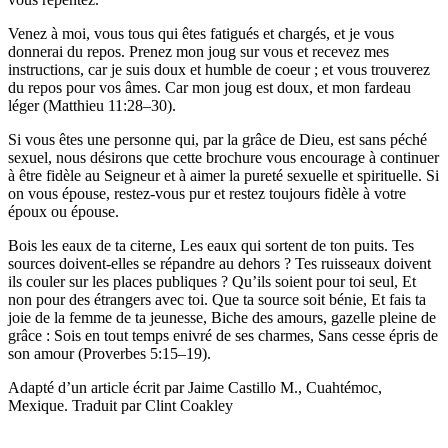
Venez à moi, vous tous qui êtes fatigués et chargés, et je vous
donnerai du repos. Prenez mon joug sur vous et recevez mes
instructions, car je suis doux et humble de coeur ; et vous trouverez
du repos pour vos âmes. Car mon joug est doux, et mon fardeau
léger (Matthieu 11:28–30).
Si vous êtes une personne qui, par la grâce de Dieu, est sans péché
sexuel, nous désirons que cette brochure vous encourage à continuer
à être fidèle au Seigneur et à aimer la pureté sexuelle et spirituelle. Si
on vous épouse, restez-vous pur et restez toujours fidèle à votre
époux ou épouse.
Bois les eaux de ta citerne, Les eaux qui sortent de ton puits. Tes
sources doivent-elles se répandre au dehors ? Tes ruisseaux doivent
ils couler sur les places publiques ? Qu’ils soient pour toi seul, Et
non pour des étrangers avec toi. Que ta source soit bénie, Et fais ta
joie de la femme de ta jeunesse, Biche des amours, gazelle pleine de
grâce : Sois en tout temps enivré de ses charmes, Sans cesse épris de
son amour (Proverbes 5:15–19).
Adapté d’un article écrit par Jaime Castillo M., Cuahtémoc,
Mexique. Traduit par Clint Coakley