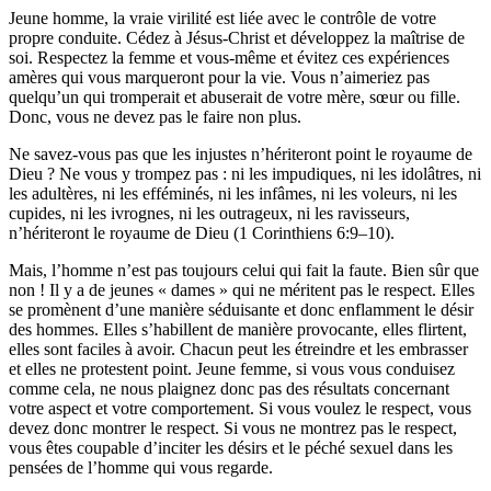
Jeune homme, la vraie virilité est liée avec le contrôle de votre
propre conduite. Cédez à Jésus-Christ et développez la maîtrise de
soi. Respectez la femme et vous-même et évitez ces expériences
amères qui vous marqueront pour la vie. Vous n’aimeriez pas
quelqu’un qui tromperait et abuserait de votre mère, sœur ou fille.
Donc, vous ne devez pas le faire non plus.
Ne savez-vous pas que les injustes n’hériteront point le royaume de
Dieu ? Ne vous y trompez pas : ni les impudiques, ni les idolâtres, ni
les adultères, ni les efféminés, ni les infâmes, ni les voleurs, ni les
cupides, ni les ivrognes, ni les outrageux, ni les ravisseurs,
n’hériteront le royaume de Dieu (1 Corinthiens 6:9–10).
Mais, l’homme n’est pas toujours celui qui fait la faute. Bien sûr que
non ! Il y a de jeunes « dames » qui ne méritent pas le respect. Elles
se promènent d’une manière séduisante et donc enflamment le désir
des hommes. Elles s’habillent de manière provocante, elles flirtent,
elles sont faciles à avoir. Chacun peut les étreindre et les embrasser
et elles ne protestent point. Jeune femme, si vous vous conduisez
comme cela, ne nous plaignez donc pas des résultats concernant
votre aspect et votre comportement. Si vous voulez le respect, vous
devez donc montrer le respect. Si vous ne montrez pas le respect,
vous êtes coupable d’inciter les désirs et le péché sexuel dans les
pensées de l’homme qui vous regarde.