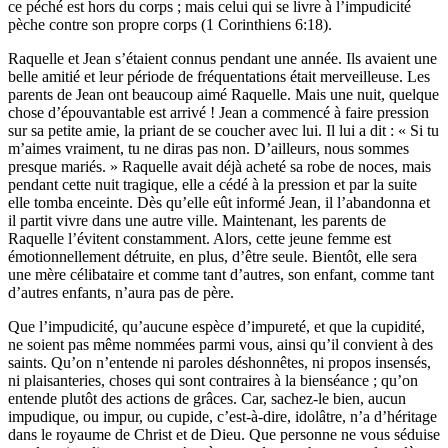
ce péché est hors du corps ; mais celui qui se livre à l’impudicité
pèche contre son propre corps (1 Corinthiens 6:18).
Raquelle et Jean s’étaient connus pendant une année. Ils avaient une
belle amitié et leur période de fréquentations était merveilleuse. Les
parents de Jean ont beaucoup aimé Raquelle. Mais une nuit, quelque
chose d’épouvantable est arrivé ! Jean a commencé à faire pression
sur sa petite amie, la priant de se coucher avec lui. Il lui a dit : « Si tu
m’aimes vraiment, tu ne diras pas non. D’ailleurs, nous sommes
presque mariés. » Raquelle avait déjà acheté sa robe de noces, mais
pendant cette nuit tragique, elle a cédé à la pression et par la suite
elle tomba enceinte. Dès qu’elle eût informé Jean, il l’abandonna et
il partit vivre dans une autre ville. Maintenant, les parents de
Raquelle l’évitent constamment. Alors, cette jeune femme est
émotionnellement détruite, en plus, d’être seule. Bientôt, elle sera
une mère célibataire et comme tant d’autres, son enfant, comme tant
d’autres enfants, n’aura pas de père.
Que l’impudicité, qu’aucune espèce d’impureté, et que la cupidité,
ne soient pas même nommées parmi vous, ainsi qu’il convient à des
saints. Qu’on n’entende ni paroles déshonnêtes, ni propos insensés,
ni plaisanteries, choses qui sont contraires à la bienséance ; qu’on
entende plutôt des actions de grâces. Car, sachez-le bien, aucun
impudique, ou impur, ou cupide, c’est-à-dire, idolâtre, n’a d’héritage
dans le royaume de Christ et de Dieu. Que personne ne vous séduise