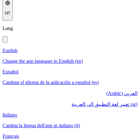
HT
Lang
English
Change the app language to English (en)
Español
Cambiar el idioma de la aplicación a español (es)
العربي (Arabic)
(ar) تغيير لغة التطبيق إلى العربية
Italiano
Cambia la lingua dell'app in italiano (it)
Français