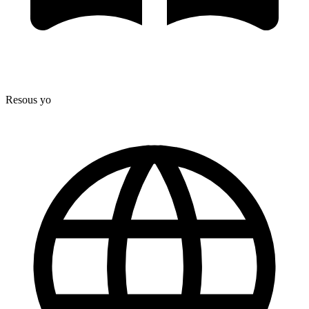
Resous yo