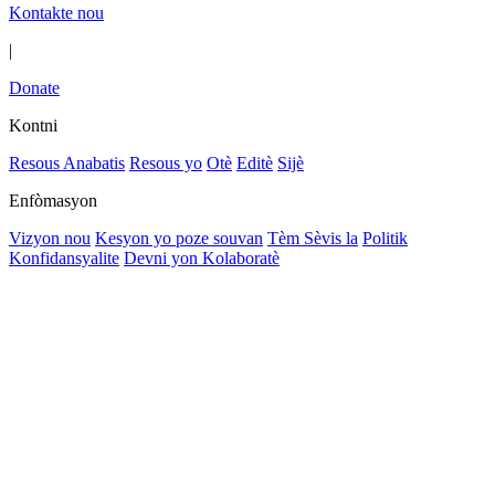
Kontakte nou
|
Donate
Kontni
Resous Anabatis
Resous yo
Otè
Editè
Sijè
Enfòmasyon
Vizyon nou
Kesyon yo poze souvan
Tèm Sèvis la
Politik
Konfidansyalite
Devni yon Kolaboratè