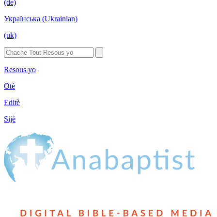
(de)
Українська (Ukrainian)
(uk)
Resous yo
Otè
Editè
Sijè