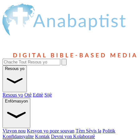
Resous yo
Resous yo
Otè
Editè
Sijè
Enfòmasyon
Vizyon nou
Kesyon yo poze souvan
Tèm Sèvis la
Politik
Konfidansyalite
Kontak
Devni yon Kolaboratè