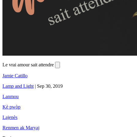
Le vrai amour sait attendre
Jamie Catillo
Lamp and Light
|
Sep 30, 2019
Lanmou
Kè pwòp
Lajenès
Renmen ak Maryaj