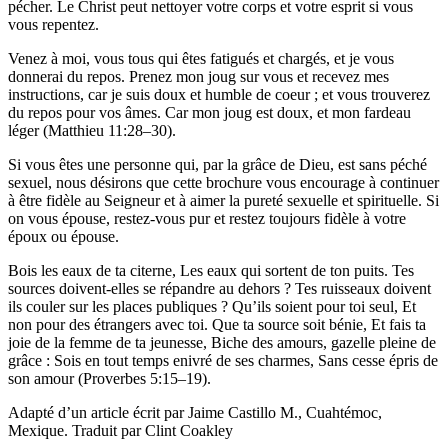
pécher. Le Christ peut nettoyer votre corps et votre esprit si vous
vous repentez.
Venez à moi, vous tous qui êtes fatigués et chargés, et je vous
donnerai du repos. Prenez mon joug sur vous et recevez mes
instructions, car je suis doux et humble de coeur ; et vous trouverez
du repos pour vos âmes. Car mon joug est doux, et mon fardeau
léger (Matthieu 11:28–30).
Si vous êtes une personne qui, par la grâce de Dieu, est sans péché
sexuel, nous désirons que cette brochure vous encourage à continuer
à être fidèle au Seigneur et à aimer la pureté sexuelle et spirituelle. Si
on vous épouse, restez-vous pur et restez toujours fidèle à votre
époux ou épouse.
Bois les eaux de ta citerne, Les eaux qui sortent de ton puits. Tes
sources doivent-elles se répandre au dehors ? Tes ruisseaux doivent
ils couler sur les places publiques ? Qu’ils soient pour toi seul, Et
non pour des étrangers avec toi. Que ta source soit bénie, Et fais ta
joie de la femme de ta jeunesse, Biche des amours, gazelle pleine de
grâce : Sois en tout temps enivré de ses charmes, Sans cesse épris de
son amour (Proverbes 5:15–19).
Adapté d’un article écrit par Jaime Castillo M., Cuahtémoc,
Mexique. Traduit par Clint Coakley