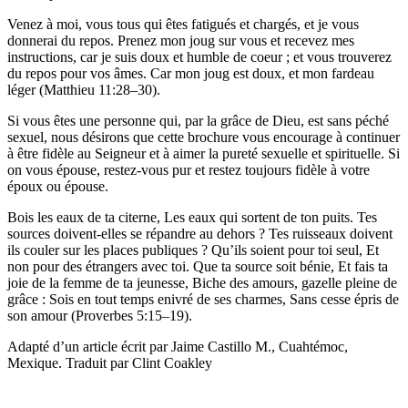
Venez à moi, vous tous qui êtes fatigués et chargés, et je vous
donnerai du repos. Prenez mon joug sur vous et recevez mes
instructions, car je suis doux et humble de coeur ; et vous trouverez
du repos pour vos âmes. Car mon joug est doux, et mon fardeau
léger (Matthieu 11:28–30).
Si vous êtes une personne qui, par la grâce de Dieu, est sans péché
sexuel, nous désirons que cette brochure vous encourage à continuer
à être fidèle au Seigneur et à aimer la pureté sexuelle et spirituelle. Si
on vous épouse, restez-vous pur et restez toujours fidèle à votre
époux ou épouse.
Bois les eaux de ta citerne, Les eaux qui sortent de ton puits. Tes
sources doivent-elles se répandre au dehors ? Tes ruisseaux doivent
ils couler sur les places publiques ? Qu’ils soient pour toi seul, Et
non pour des étrangers avec toi. Que ta source soit bénie, Et fais ta
joie de la femme de ta jeunesse, Biche des amours, gazelle pleine de
grâce : Sois en tout temps enivré de ses charmes, Sans cesse épris de
son amour (Proverbes 5:15–19).
Adapté d’un article écrit par Jaime Castillo M., Cuahtémoc,
Mexique. Traduit par Clint Coakley