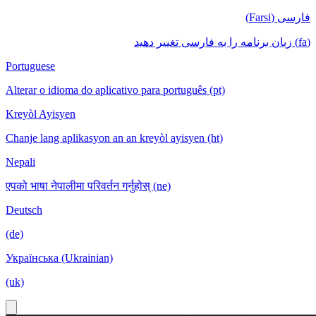
فارسی (Farsi)
(fa) زبان برنامه را به فارسی تغییر دهید
Portuguese
Alterar o idioma do aplicativo para português (pt)
Kreyòl Ayisyen
Chanje lang aplikasyon an an kreyòl ayisyen (ht)
Nepali
एपको भाषा नेपालीमा परिवर्तन गर्नुहोस् (ne)
Deutsch
(de)
Українська (Ukrainian)
(uk)