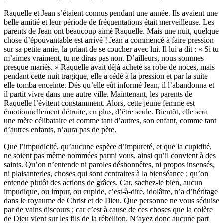
Raquelle et Jean s’étaient connus pendant une année. Ils avaient une
belle amitié et leur période de fréquentations était merveilleuse. Les
parents de Jean ont beaucoup aimé Raquelle. Mais une nuit, quelque
chose d’épouvantable est arrivé ! Jean a commencé à faire pression
sur sa petite amie, la priant de se coucher avec lui. Il lui a dit : « Si tu
m’aimes vraiment, tu ne diras pas non. D’ailleurs, nous sommes
presque mariés. » Raquelle avait déjà acheté sa robe de noces, mais
pendant cette nuit tragique, elle a cédé à la pression et par la suite
elle tomba enceinte. Dès qu’elle eût informé Jean, il l’abandonna et
il partit vivre dans une autre ville. Maintenant, les parents de
Raquelle l’évitent constamment. Alors, cette jeune femme est
émotionnellement détruite, en plus, d’être seule. Bientôt, elle sera
une mère célibataire et comme tant d’autres, son enfant, comme tant
d’autres enfants, n’aura pas de père.
Que l’impudicité, qu’aucune espèce d’impureté, et que la cupidité,
ne soient pas même nommées parmi vous, ainsi qu’il convient à des
saints. Qu’on n’entende ni paroles déshonnêtes, ni propos insensés,
ni plaisanteries, choses qui sont contraires à la bienséance ; qu’on
entende plutôt des actions de grâces. Car, sachez-le bien, aucun
impudique, ou impur, ou cupide, c’est-à-dire, idolâtre, n’a d’héritage
dans le royaume de Christ et de Dieu. Que personne ne vous séduise
par de vains discours ; car c’est à cause de ces choses que la colère
de Dieu vient sur les fils de la rébellion. N’ayez donc aucune part