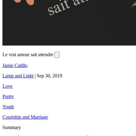
Le vrai amour sait attendre
Jamie Catillo
Lamp and Light
|
Sep 30, 2019
Love
Purity
Youth
Courtship and Marriage
Summary