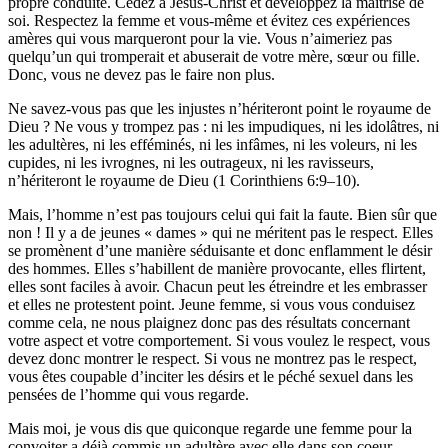
propre conduite. Cédez à Jésus-Christ et développez la maîtrise de
soi. Respectez la femme et vous-même et évitez ces expériences
amères qui vous marqueront pour la vie. Vous n’aimeriez pas
quelqu’un qui tromperait et abuserait de votre mère, sœur ou fille.
Donc, vous ne devez pas le faire non plus.
Ne savez-vous pas que les injustes n’hériteront point le royaume de
Dieu ? Ne vous y trompez pas : ni les impudiques, ni les idolâtres, ni
les adultères, ni les efféminés, ni les infâmes, ni les voleurs, ni les
cupides, ni les ivrognes, ni les outrageux, ni les ravisseurs,
n’hériteront le royaume de Dieu (1 Corinthiens 6:9–10).
Mais, l’homme n’est pas toujours celui qui fait la faute. Bien sûr que
non ! Il y a de jeunes « dames » qui ne méritent pas le respect. Elles
se promènent d’une manière séduisante et donc enflamment le désir
des hommes. Elles s’habillent de manière provocante, elles flirtent,
elles sont faciles à avoir. Chacun peut les étreindre et les embrasser
et elles ne protestent point. Jeune femme, si vous vous conduisez
comme cela, ne nous plaignez donc pas des résultats concernant
votre aspect et votre comportement. Si vous voulez le respect, vous
devez donc montrer le respect. Si vous ne montrez pas le respect,
vous êtes coupable d’inciter les désirs et le péché sexuel dans les
pensées de l’homme qui vous regarde.
Mais moi, je vous dis que quiconque regarde une femme pour la
convoiter a déjà commis un adultère avec elle dans son coeur