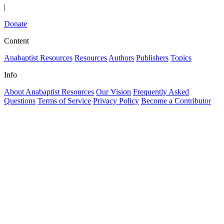
|
Donate
Content
Anabaptist Resources
Resources
Authors
Publishers
Topics
Info
About Anabaptist Resources
Our Vision
Frequently Asked
Questions
Terms of Service
Privacy Policy
Become a Contributor