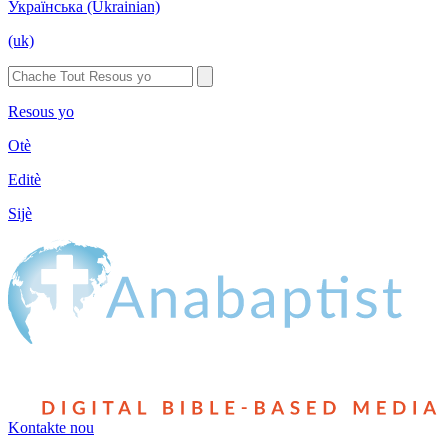
Українська (Ukrainian)
(uk)
Resous yo
Otè
Editè
Sijè
Kontakte nou