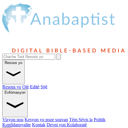
Resous yo
Resous yo
Otè
Editè
Sijè
Enfòmasyon
Vizyon nou
Kesyon yo poze souvan
Tèm Sèvis la
Politik
Konfidansyalite
Kontak
Devni yon Kolaboratè