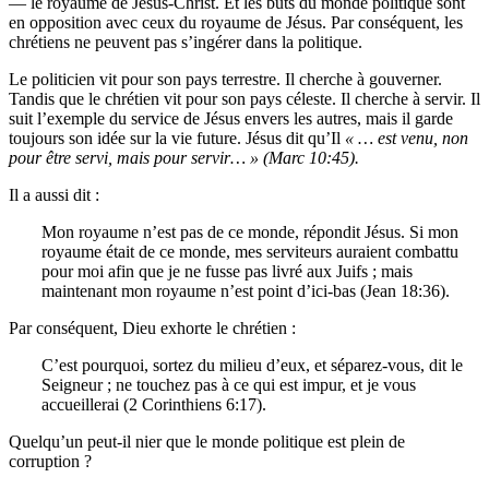
— le royaume de Jésus-Christ. Et les buts du monde politique sont
en opposition avec ceux du royaume de Jésus. Par conséquent, les
chrétiens ne peuvent pas s’ingérer dans la politique.
Le politicien vit pour son pays terrestre. Il cherche à gouverner.
Tandis que le chrétien vit pour son pays céleste. Il cherche à servir. Il
suit l’exemple du service de Jésus envers les autres, mais il garde
toujours son idée sur la vie future. Jésus dit qu’Il
« … est venu, non
pour être servi, mais pour servir… » (Marc 10:45).
Il a aussi dit :
Mon royaume n’est pas de ce monde, répondit Jésus. Si mon
royaume était de ce monde, mes serviteurs auraient combattu
pour moi afin que je ne fusse pas livré aux Juifs ; mais
maintenant mon royaume n’est point d’ici-bas (Jean 18:36).
Par conséquent, Dieu exhorte le chrétien :
C’est pourquoi, sortez du milieu d’eux, et séparez-vous, dit le
Seigneur ; ne touchez pas à ce qui est impur, et je vous
accueillerai (2 Corinthiens 6:17).
Quelqu’un peut-il nier que le monde politique est plein de
corruption ?