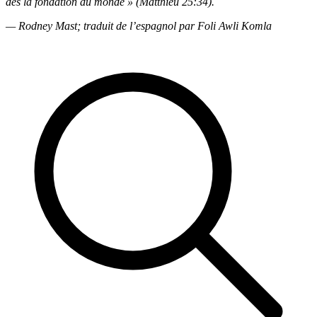
dès la
fondation du monde » (Matthieu 25:34).
— Rodney Mast; traduit de l’espagnol par Foli Awli Komla