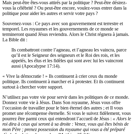
Mais peut-être êtes-vous attirés par la politique ? Peut-être désirez-
vous la célébrité ? Ou peut-être encore, voulez-vous entrer dans la
politique pour aider les autres et servir votre pays ?
Souvenez-vous : Ce pays avec son gouvernement est terrestre et
temporel. Les royaumes et les gouvernements de ce monde se
termineront quand Jésus reviendra. Alors le Christ régnera à jamais.
La Bible dit :
Ils combattront contre l’agneau, et l’agneau les vaincra, parce
qu’il est le Seigneur des seigneurs et le Roi des rois, et les
appelés, les élus et les fidèles qui sont avec lui les vaincront
aussi (Apocalypse 17:14).
« Vive la démocratie ! » Ils continuent à crier ceux du monde
politique. Ils continuent à marcher et à protester. Et ils continuent
surtout à chercher votre support.
N’utilisez pas votre vie pour servir dans les politiques de ce monde.
Donnez votre vie à Jésus. Dans Son royaume, Jésus vous offre
l’occasion de travailler pour le bien éternel des autres ; et Il vous
promet une récompense éternelle. Si vous le suivez fidèlement, vous
pourrez être parmi ceux qui entendront l’accueil de Jésus :
« Alors le
roi dira à ceux qui seront à sa droite :
Venez, vous qui êtes bénis
de
mon Père ; prenez
possession du royaume qui vous a été préparé