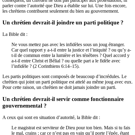
conséquent, un chrétien ne doit pas participer aux protestations, ni
parler contre l’autorité que Dieu a établie sur lui. Une fois encore,
les chrétiens contribuent seulement du bien au gouvernement.
Un chrétien devrait-il joindre un parti politique ?
La Bible dit :
Ne vous mettez pas avec les infidèles sous un joug étranger.
Car quel rapport y a-t-il entre la justice et l’iniquité ? ou qu’y a-
t-il de commun entre la lumière et les ténèbres ? Quel accord y
a-t-il entre Christ et Bélial ? ou quelle part a le fidèle avec
l’infidèle ? (2 Corinthiens 6:14–15).
Les partis politiques sont composés de beaucoup d’incrédules. Le
chrétien qui joint un parti politique est attelé au même joug avec eux.
Pour cette raison, un chrétien ne doit jamais joindre un parti.
Un chrétien devrait-il servir comme fonctionnaire
gouvernemental ?
A ceux qui sont en situation d’autorité, la Bible dit :
Le magistrat est serviteur de Dieu pour ton bien. Mais si tu fais
le mal, crains ; car ce n’est pas en vain qu’il porte l’épée, étant