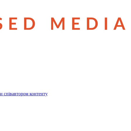
и співавтором контенту