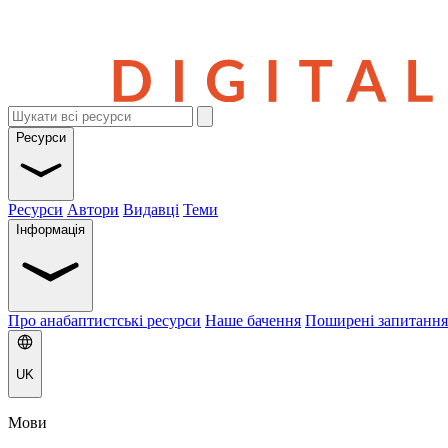
Ресурси
Ресурси
Автори
Видавці
Теми
Інформація
Про анабаптистські ресурси
Наше бачення
Поширені запитання
UK
Мови