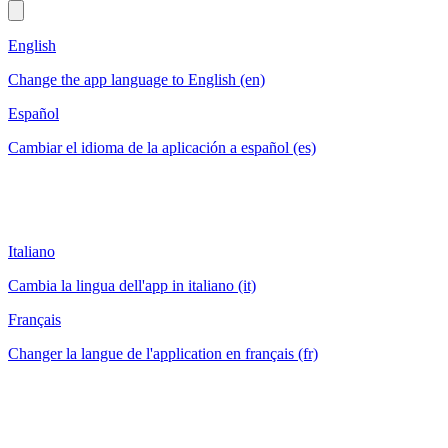
English
Change the app language to English (en)
Español
Cambiar el idioma de la aplicación a español (es)
Italiano
Cambia la lingua dell'app in italiano (it)
Français
Changer la langue de l'application en français (fr)