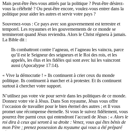
Mais peut-être êtes-vous attirés par la politique ? Peut-être désirez-
vous la célébrité ? Ou peut-être encore, voulez-vous entrer dans la
politique pour aider les autres et servir votre pays ?
Souvenez-vous : Ce pays avec son gouvernement est terrestre et
temporel. Les royaumes et les gouvernements de ce monde se
termineront quand Jésus reviendra. Alors le Christ régnera à jamais.
La Bible dit :
Ils combattront contre l’agneau, et l’agneau les vaincra, parce
qu’il est le Seigneur des seigneurs et le Roi des rois, et les
appelés, les élus et les fidèles qui sont avec lui les vaincront
aussi (Apocalypse 17:14).
« Vive la démocratie ! » Ils continuent à crier ceux du monde
politique. Ils continuent à marcher et à protester. Et ils continuent
surtout à chercher votre support.
N’utilisez pas votre vie pour servir dans les politiques de ce monde.
Donnez votre vie à Jésus. Dans Son royaume, Jésus vous offre
l’occasion de travailler pour le bien éternel des autres ; et Il vous
promet une récompense éternelle. Si vous le suivez fidèlement, vous
pourrez être parmi ceux qui entendront l’accueil de Jésus :
« Alors le
roi dira à ceux qui seront à sa droite :
Venez, vous qui êtes bénis
de
mon Père ; prenez
possession du royaume qui vous a été préparé