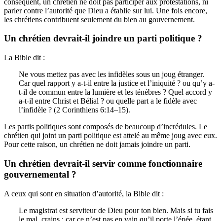
conséquent, un chrétien ne doit pas participer aux protestations, ni
parler contre l’autorité que Dieu a établie sur lui. Une fois encore,
les chrétiens contribuent seulement du bien au gouvernement.
Un chrétien devrait-il joindre un parti politique ?
La Bible dit :
Ne vous mettez pas avec les infidèles sous un joug étranger.
Car quel rapport y a-t-il entre la justice et l’iniquité ? ou qu’y a-
t-il de commun entre la lumière et les ténèbres ? Quel accord y
a-t-il entre Christ et Bélial ? ou quelle part a le fidèle avec
l’infidèle ? (2 Corinthiens 6:14–15).
Les partis politiques sont composés de beaucoup d’incrédules. Le
chrétien qui joint un parti politique est attelé au même joug avec eux.
Pour cette raison, un chrétien ne doit jamais joindre un parti.
Un chrétien devrait-il servir comme fonctionnaire
gouvernemental ?
A ceux qui sont en situation d’autorité, la Bible dit :
Le magistrat est serviteur de Dieu pour ton bien. Mais si tu fais
le mal, crains ; car ce n’est pas en vain qu’il porte l’épée, étant