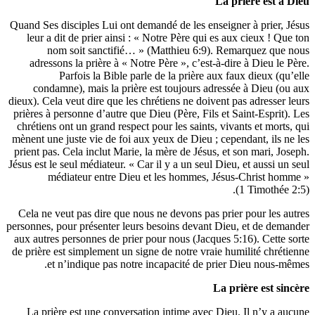
La prière e
Quand Ses disciples Lui ont demandé de les enseigner à pri
leur a dit de prier ainsi : « Notre Père qui es aux cieux
nom soit sanctifié… » (Matthieu 6:9). Remarquez
adressons la prière à « Notre Père », c’est-à-dire à Die
Parfois la Bible parle de la prière aux faux dieu
condamne), mais la prière est toujours adressée à Die
dieux). Cela veut dire que les chrétiens ne doivent pas adre
prières à personne d’autre que Dieu (Père, Fils et Saint-Es
chrétiens ont un grand respect pour les saints, vivants et 
mènent une juste vie de foi aux yeux de Dieu ; cependant, 
prient pas. Cela inclut Marie, la mère de Jésus, et son mar
Jésus est le seul médiateur. « Car il y a un seul Dieu, et aus
médiateur entre Dieu et les hommes, Jésus-Chris
(1 Timo
Cela ne veut pas dire que nous ne devons pas prier pour l
personnes, pour présenter leurs besoins devant Dieu, et de
aux autres personnes de prier pour nous (Jacques 5:16). Ce
de prière est simplement un signe de notre vraie humilité 
et n’indique pas notre incapacité de prier Dieu no
La prière es
La prière est une conversation intime avec Dieu. Il n’y