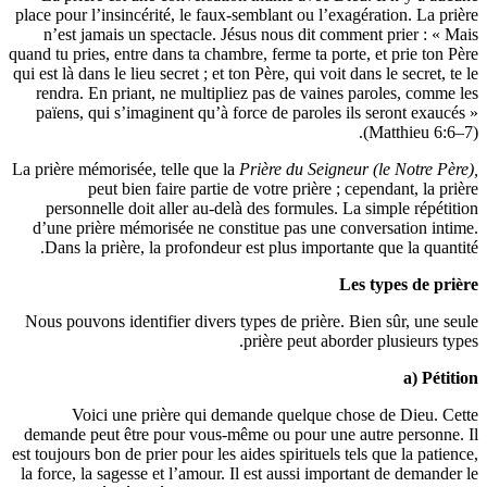
place pour l’insincérité, le faux-semblant ou l’exagération.
n’est jamais un spectacle. Jésus nous dit comment prier
quand tu pries, entre dans ta chambre, ferme ta porte, et pri
qui est là dans le lieu secret ; et ton Père, qui voit dans le sec
rendra. En priant, ne multipliez pas de vaines paroles, 
païens, qui s’imaginent qu’à force de paroles ils seront
(Matthie
La prière mémorisée, telle que la
Prière du Seigneur (le Not
peut bien faire partie de votre prière ; cependant,
personnelle doit aller au-delà des formules. La simple 
d’une prière mémorisée ne constitue pas une conversatio
Dans la prière, la profondeur est plus importante que la
Les types 
Nous pouvons identifier divers types de prière. Bien sûr, 
prière peut aborder plusie
a)
Voici une prière qui demande quelque chose de Di
demande peut être pour vous-même ou pour une autre per
est toujours bon de prier pour les aides spirituels tels que la
la force, la sagesse et l’amour. Il est aussi important de d