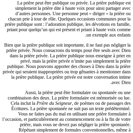
La prière peut être publique ou privée. La prière pu
simplement la prière dite à haute voix pour ainsi par
d’autres personnes. Une personne peut « diriger » la 
chacun prie à tour de rôle. Quelques occasions commune
prière publique sont : l’adoration publique, les dévotions e
priant pour quelqu’un qui est présent et priant à haute v
un exemple aux
Bien que la prière publique soit importante, il ne faut pas n
prière privée. Nous consacrons du temps pour être seuls 
dans la prière privée. La prière publique nous enseigne 
privé, mais la prière privée n’imite pas simplement
publique. Nous pouvons apporter des choses à Dieu dans 
privée qui seraient inappropriées ou trop gênantes à mentio
la prière publique. La prière privée est notre conversat
a
Aussi, la prière peut être formulaire ou spontan
combinaison des deux. La prière formulaire est mémorisé
Cela inclut la
Prière du Seigneur
, de poèmes ou de pas
Écritures. La prière spontanée ne suit pas un texte pré
Vous ne faites pas du mal en utilisant une prière fo
l’occasion, et particulièrement au commencement ou à la fin
prière, mais vous ne devez pas négliger la prière 
Répétant simplement de formules conventionnelle