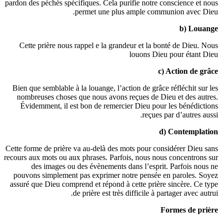
pardon des péchés spécifiques. Cela purifie notre conscienc
permet une plus ample communion a
b)
Cette prière nous rappel e la grandeur et la bonté de D
louons Dieu pour é
c) Action
Bien que semblable à la louange, l’action de grâce réfléch
nombreuses choses que nous avons reçues de Dieu et de
Évidemment, il est bon de remercier Dieu pour les bén
reçues par d’aut
d) Conte
Cette forme de prière va au-delà des mots pour considérer 
recours aux mots ou aux phrases. Parfois, nous nous concen
des images ou des évènements dans l’esprit. Parfoi
pouvons simplement pas exprimer notre pensée en parol
assuré que Dieu comprend et répond à cette prière sincère
de prière est très difficile à partager av
Formes d