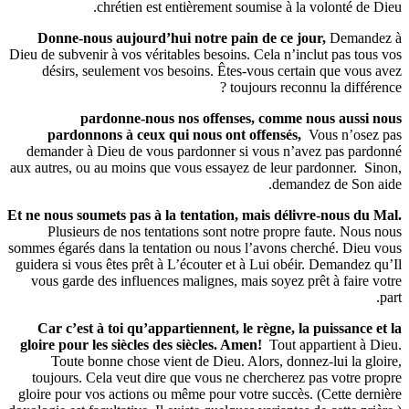
chrétien est entièrement soumise à la volont
Donne-nous aujourd’hui notre pain de ce jour
,
De
Dieu de subvenir à vos véritables besoins. Cela n’inclut pas
désirs, seulement vos besoins. Êtes-vous certain que 
toujours reconnu la di
pardonne-nous nos offenses, comme nous au
pardonnons à ceux qui nous ont offensés,
Vous n
demander à Dieu de vous pardonner si vous n’avez pas
aux autres, ou au moins que vous essayez de leur pardonne
demandez de 
Et ne nous soumets pas à la tentation, mais délivre-nou
Plusieurs de nos tentations sont notre propre faute. 
sommes égarés dans la tentation ou nous l’avons cherché. 
guidera si vous êtes prêt à L’écouter et à Lui obéir. Dema
vous garde des influences malignes, mais soyez prêt à fa
Car c’est à toi qu’appartiennent, le règne, la puissa
gloire pour les siècles des siècles. Amen!
Tout appartien
Toute bonne chose vient de Dieu. Alors, donnez-lui l
toujours. Cela veut dire que vous ne chercherez pas vot
gloire pour vos actions ou même pour votre succès. (Cette