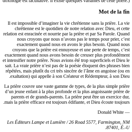
doxologie est facultative. Il existe quelques variantes de cett
Mot de
Il est impossible d’imaginer la vie chrétienne sans la priè
chrétienne est le quotidien de notre relation avec Dieu
relation est enracinée et nourrie par la prière et par Sa Par
nous croyons que nous n’avons pas le temps pour pri
exactement quand nous en avons le plus besoin. Q
croyons que la prière est ennuyeuse et une perte de te
exactement quand nous avons besoin de creuser plus pro
et intensifier notre prière. Nous avions été trop superficiels 
sait. La vraie prière n’est pas de la poésie éloquent des ph
répétées, mais plutôt du cri très sincère de l’âme en angoi
exaltation) qui appelle à son Créateur et Rédempteur, à 
La prière couvre une vaste gamme de types, de la plus simp
d’un jeune enfant à la plus profonde et la plus angoissante
parents et de grands-parents. La prière peut être un exe
mais la prière efficace est toujours édifiante, et Dieu écoute
Les Éditeurs Lampe et Lumière / 26 Road 5577, Farmi
874