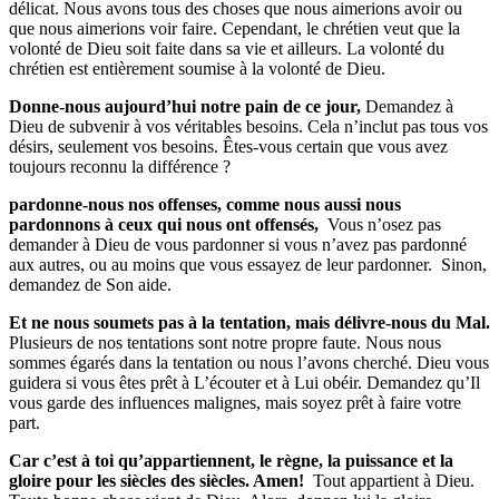
délicat. Nous avons tous des choses que nous aimerions avoir ou
que nous aimerions voir faire. Cependant, le chrétien veut que la
volonté de Dieu soit faite dans sa vie et ailleurs. La volonté du
chrétien est entièrement soumise à la volonté de Dieu.
Donne-nous aujourd’hui notre pain de ce jour
,
Demandez à
Dieu de subvenir à vos véritables besoins. Cela n’inclut pas tous vos
désirs, seulement vos besoins. Êtes-vous certain que vous avez
toujours reconnu la différence ?
pardonne-nous nos offenses, comme nous aussi nous
pardonnons à ceux qui nous ont offensés,
Vous n’osez pas
demander à Dieu de vous pardonner si vous n’avez pas pardonné
aux autres, ou au moins que vous essayez de leur pardonner.
Sinon,
demandez de Son aide.
Et ne nous soumets pas à la tentation, mais délivre-nous du Mal
.
Plusieurs de nos tentations sont notre propre faute. Nous nous
sommes égarés dans la tentation ou nous l’avons cherché. Dieu vous
guidera si vous êtes prêt à L’écouter et à Lui obéir. Demandez qu’Il
vous garde des influences malignes, mais soyez prêt à faire votre
part.
Car c’est à toi qu’appartiennent, le règne, la puissance et la
gloire pour les siècles des siècles. Amen!
Tout appartient à Dieu.