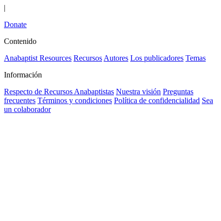
|
Donate
Contenido
Anabaptist Resources
Recursos
Autores
Los publicadores
Temas
Información
Respecto de Recursos Anabaptistas
Nuestra visión
Preguntas
frecuentes
Términos y condiciones
Política de confidencialidad
Sea
un colaborador