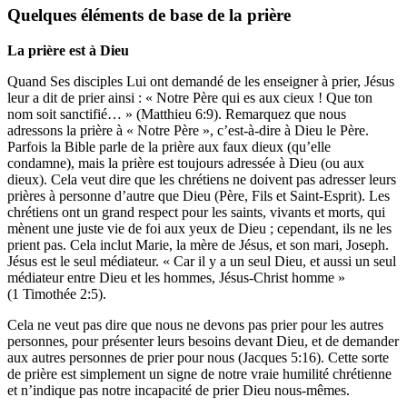
Quelques éléments de base de la prière
La prière est à Dieu
Quand Ses disciples Lui ont demandé de les enseigner à prier, Jésus
leur a dit de prier ainsi : « Notre Père qui es aux cieux ! Que ton
nom soit sanctifié… » (Matthieu 6:9). Remarquez que nous
adressons la prière à « Notre Père », c’est-à-dire à Dieu le Père.
Parfois la Bible parle de la prière aux faux dieux (qu’elle
condamne), mais la prière est toujours adressée à Dieu (ou aux
dieux). Cela veut dire que les chrétiens ne doivent pas adresser leurs
prières à personne d’autre que Dieu (Père, Fils et Saint-Esprit). Les
chrétiens ont un grand respect pour les saints, vivants et morts, qui
mènent une juste vie de foi aux yeux de Dieu ; cependant, ils ne les
prient pas. Cela inclut Marie, la mère de Jésus, et son mari, Joseph.
Jésus est le seul médiateur. « Car il y a un seul Dieu, et aussi un seul
médiateur entre Dieu et les hommes, Jésus-Christ homme »
(1 Timothée 2:5).
Cela ne veut pas dire que nous ne devons pas prier pour les autres
personnes, pour présenter leurs besoins devant Dieu, et de demander
aux autres personnes de prier pour nous (Jacques 5:16). Cette sorte
de prière est simplement un signe de notre vraie humilité chrétienne
et n’indique pas notre incapacité de prier Dieu nous-mêmes.