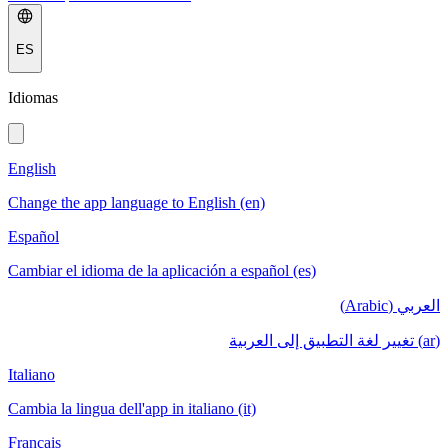
ES
Idiomas
English
Change the app language to English (en)
Español
Cambiar el idioma de la aplicación a español (es)
العربي (Arabic)
(ar) تغيير لغة التطبيق إلى العربية
Italiano
Cambia la lingua dell'app in italiano (it)
Français