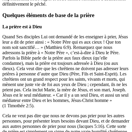
définitivement le péché.
Quelques éléments de base de la prière
La prière est à Dieu
Quand Ses disciples Lui ont demandé de les enseigner à prier, Jésus
leur a dit de prier ainsi : « Notre Père qui es aux cieux ! Que ton
nom soit sanctifié… » (Matthieu 6:9). Remarquez que nous
adressons la prière à « Notre Père », c’est-à-dire à Dieu le Père.
Parfois la Bible parle de la prière aux faux dieux (qu’elle
condamne), mais la prière est toujours adressée à Dieu (ou aux
dieux). Cela veut dire que les chrétiens ne doivent pas adresser leurs
prières à personne d’autre que Dieu (Père, Fils et Saint-Esprit). Les
chrétiens ont un grand respect pour les saints, vivants et morts, qui
mènent une juste vie de foi aux yeux de Dieu ; cependant, ils ne les
prient pas. Cela inclut Marie, la mère de Jésus, et son mari, Joseph.
Jésus est le seul médiateur. « Car il y a un seul Dieu, et aussi un seul
médiateur entre Dieu et les hommes, Jésus-Christ homme »
(1 Timothée 2:5).
Cela ne veut pas dire que nous ne devons pas prier pour les autres
personnes, pour présenter leurs besoins devant Dieu, et de demander
aux autres personnes de prier pour nous (Jacques 5:16). Cette sorte
de prière est simplement un signe de notre vraie humilité chrétienne