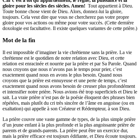
Car c’est à toi qu’appartiennent, le règne, la puissance et la
gloire pour les siècles des siècles. Amen!
Tout appartient à Dieu.
Toute bonne chose vient de Dieu. Alors, donnez-lui la gloire,
toujours. Cela veut dire que vous ne chercherez pas votre propre
gloire pour vos actions ou même pour votre succès. (Cette dernière
doxologie est facultative. Il existe quelques variantes de cette prière.)
Mot de la fin
Il est impossible d’imaginer la vie chrétienne sans la prière. La vie
chrétienne est le quotidien de notre relation avec Dieu, et cette
relation est enracinée et nourrie par la prière et par Sa Parole. Quand
nous croyons que nous n’avons pas le temps pour prier, c’est
exactement quand nous en avons le plus besoin. Quand nous
croyons que la prière est ennuyeuse et une perte de temps, c’est
exactement quand nous avons besoin de creuser plus profondément
et intensifier notre prière. Nous avions été trop superficiels et Dieu le
sait. La vraie prière n’est pas de la poésie éloquent des phrases bien
répétées, mais plutôt du cri très sincère de l’âme en angoisse (ou en
exaltation) qui appelle à son Créateur et Rédempteur, à son Dieu.
La prière couvre une vaste gamme de types, de la plus simple prière
d’un jeune enfant à la plus profonde et la plus angoissante prière de
parents et de grands-parents. La prière peut être un exercice dur,
mais la prière efficace est toujours édifiante, et Dieu écoute toujours.