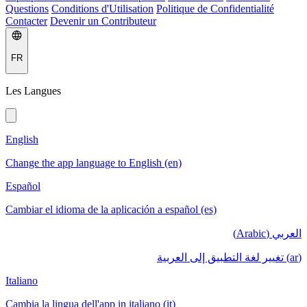
Questions
Conditions d'Utilisation
Politique de Confidentialité
Contacter
Devenir un Contributeur
FR
Les Langues
English
Change the app language to English (en)
Español
Cambiar el idioma de la aplicación a español (es)
العربي (Arabic)
(ar) تغيير لغة التطبيق إلى العربية
Italiano
Cambia la lingua dell'app in italiano (it)