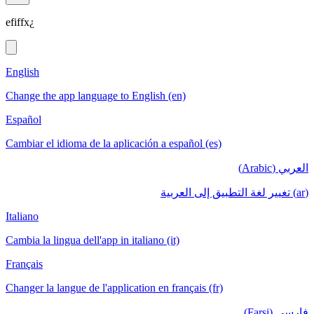
efiffx¿
English
Change the app language to English (en)
Español
Cambiar el idioma de la aplicación a español (es)
العربي (Arabic)
(ar) تغيير لغة التطبيق إلى العربية
Italiano
Cambia la lingua dell'app in italiano (it)
Français
Changer la langue de l'application en français (fr)
فارسی (Farsi)