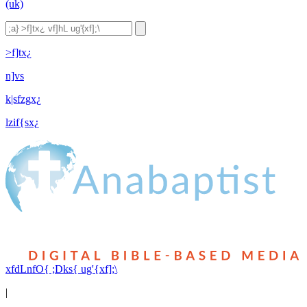
(uk)
>f]tx¿
n]vs
k|sfzgx¿
lzif{sx¿
xfdLnfO{ ;Dks{ ug'{xf];\
|