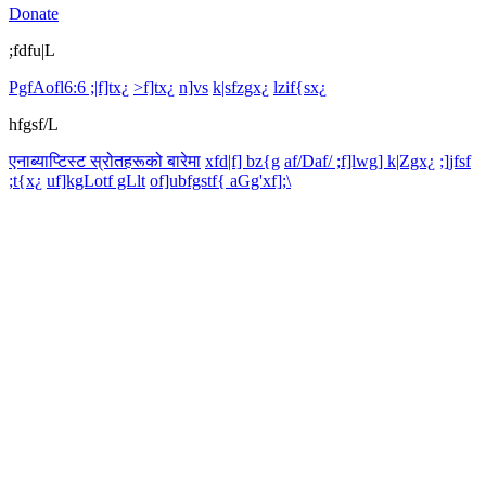
Donate
;fdfu|L
PgfAofl6:6 ;|f]tx¿
>f]tx¿
n]vs
k|sfzgx¿
lzif{sx¿
hfgsf/L
एनाब्याप्टिस्ट स्रोतहरूको बारेमा
xfd|f] bz{g
af/Daf/ ;f]lwg] k|Zgx¿
;]jfsf
;t{x¿
uf]kgLotf gLlt
of]ubfgstf{ aGg'xf];\