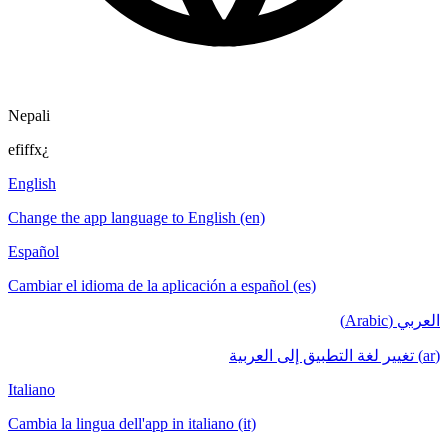
Nepali
efiffx¿
English
Change the app language to English (en)
Español
Cambiar el idioma de la aplicación a español (es)
العربي (Arabic)
(ar) تغيير لغة التطبيق إلى العربية
Italiano
Cambia la lingua dell'app in italiano (it)