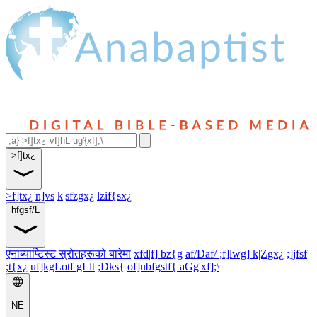
>f]tx¿
>f]tx¿
n]vs
k|sfzgx¿
lzif{sx¿
hfgsf/L
एनाब्याप्टिस्ट स्रोतहरूको बारेमा
xfd|f] bz{g
af/Daf/ ;f]lwg] k|Zgx¿
;]jfsf
;t{x¿
uf]kgLotf gLlt
;Dks{
of]ubfgstf{ aGg'xf];\
NE