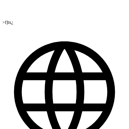
>f]tx¿