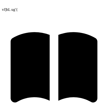
vf]hL ug'{