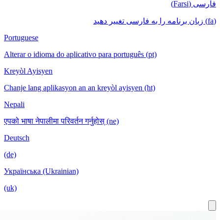
Portuguese
Alterar o id
Kreyòl Ayis
Chanje lang 
Nepali
एपको भाषा नेपा
Deutsch
(de)
Українська 
(uk)