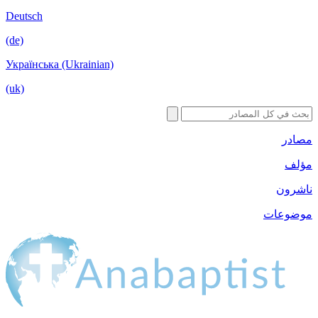
Deutsch
(de)
Українська 
(uk)