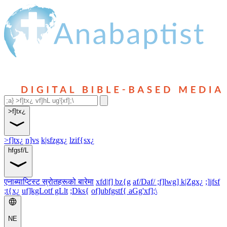
>f]tx¿
>f]tx¿
n]vs
k|sfzgx¿
lzif{sx¿
hfgsf/L
एनाब्याप्टिस्ट स्रोतहरूको बारेमा
xfd|f] bz{g
af/Daf/ ;f]lwg] k|Zgx¿
;]jfsf
;t{x¿
uf]kgLotf gLlt
;Dks{
of]ubfgstf{ aGg'xf];\
NE