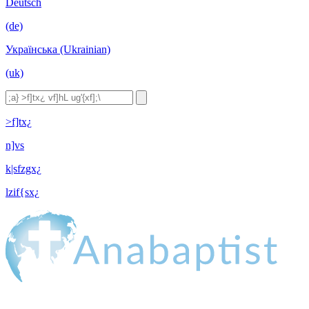
Deutsch
(de)
Українська (Ukrainian)
(uk)
>f]tx¿
n]vs
k|sfzgx¿
lzif{sx¿