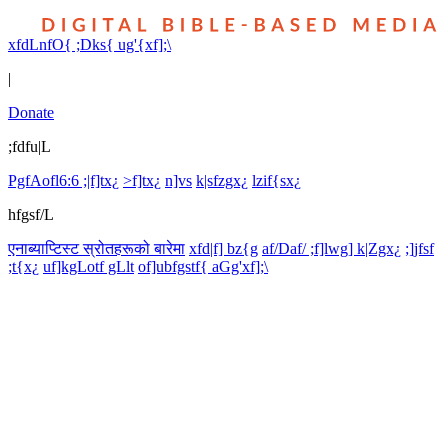
xfdLnfO{ ;Dks{ ug'{xf];\
|
Donate
;fdfu|L
PgfAofl6:6 ;|f]tx¿
>f]tx¿
n]vs
k|sfzgx¿
lzif{sx¿
hfgsf/L
एनाब्याप्टिस्ट स्रोतहरूको बारेमा
xfd|f] bz{g
af/Daf/ ;f]lwg] k|Zgx¿
;]jfsf
;t{x¿
uf]kgLotf gLlt
of]ubfgstf{ aGg'xf];\