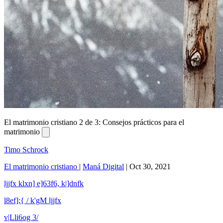
El matrimonio cristiano 2 de 3: Consejos prácticos para el
matrimonio
Timo Schrock
El matrimonio cristiano
|
Maná Digital
|
Oct 30, 2021
ljjfx klxn] e]63f6, k|]dnfk
l8ef];{ / k'gM ljjfx
v|Lli6og 3/