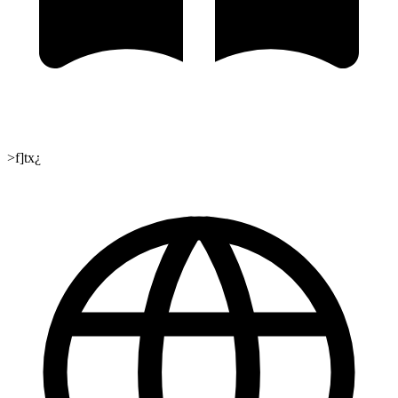
>f]tx¿