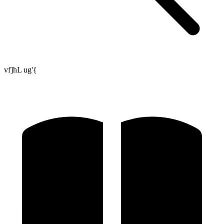
vf]hL ug'{