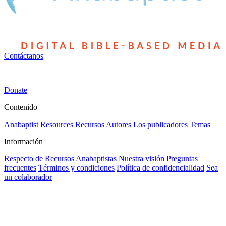
Contáctanos
|
Donate
Contenido
Anabaptist Resources
Recursos
Autores
Los publicadores
Temas
Información
Respecto de Recursos Anabaptistas
Nuestra visión
Preguntas
frecuentes
Términos y condiciones
Política de confidencialidad
Sea
un colaborador