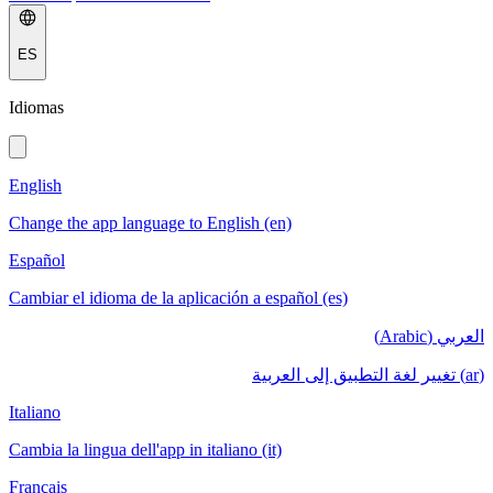
ES
Idiomas
English
Change the app language to English (en)
Español
Cambiar el idioma de la aplicación a español (es)
العربي (Arabic)
(ar) تغيير لغة التطبيق إلى العربية
Italiano
Cambia la lingua dell'app in italiano (it)
Français