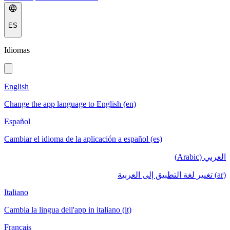
ES
Idiomas
English
Change the app language to English (en)
Español
Cambiar el idioma de la aplicación a español (es)
العربي (Arabic)
(ar) تغيير لغة التطبيق إلى العربية
Italiano
Cambia la lingua dell'app in italiano (it)
Français