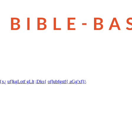
t{x¿
uf]kgLotf gLlt
;Dks{
of]ubfgstf{ aGg'xf];\