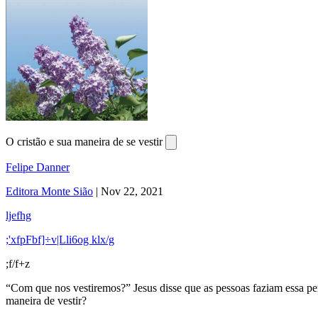
O cristão e sua maneira de se vestir
Felipe Danner
Editora Monte Sião
|
Nov 22, 2021
ljefhg
;'xfpFbf]÷v|Lli6og klx/g
;f/f+z
“Com que nos vestiremos?” Jesus disse que as pessoas faziam essa pe
maneira de vestir?