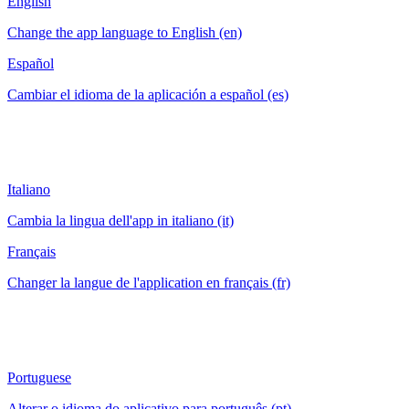
English
Change the app language to English (en)
Español
Cambiar el idioma de la aplicación a español (es)
Italiano
Cambia la lingua dell'app in italiano (it)
Français
Changer la langue de l'application en français (fr)
Portuguese
Alterar o idioma do aplicativo para português (pt)