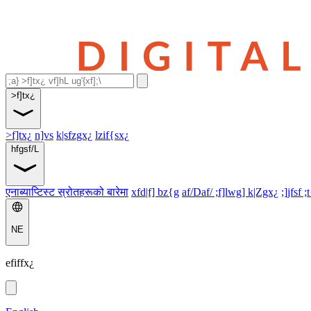
>f]tx¿
>f]tx¿
n]vs
k|sfzgx¿
lzif{sx¿
hfgsf/L
एनाब्याप्टिस्ट स्रोतहरूको बारेमा
xfd|f] bz{g
af/Daf/ ;f]lwg] k|Zgx¿
;]jfsf ;
NE
efiffx¿