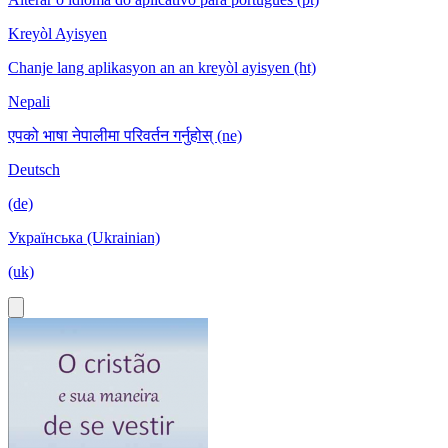
Kreyòl Ayisyen
Chanje lang aplikasyon an an kreyòl ayisyen (ht)
Nepali
एपको भाषा नेपालीमा परिवर्तन गर्नुहोस् (ne)
Deutsch
(de)
Українська (Ukrainian)
(uk)