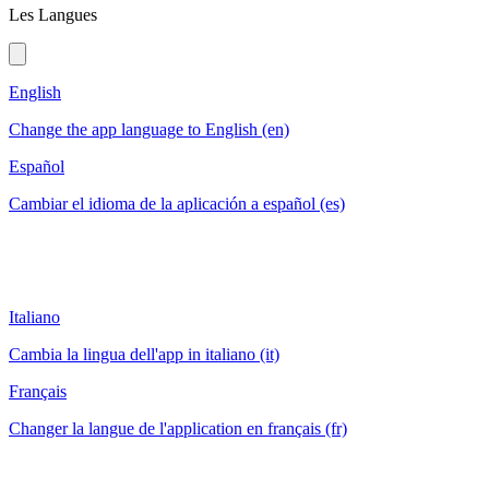
Les Langues
English
Change the app language to English (en)
Español
Cambiar el idioma de la aplicación a español (es)
Italiano
Cambia la lingua dell'app in italiano (it)
Français
Changer la langue de l'application en français (fr)