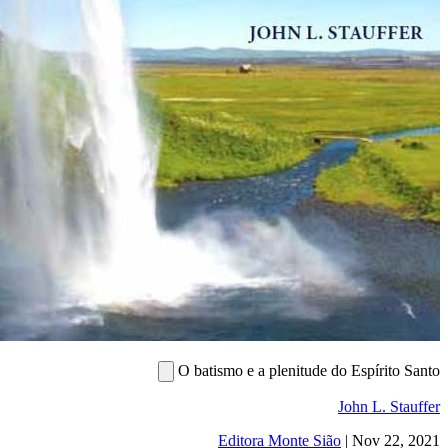
O batismo e a plenitude do E
Joh
Editora Monte Sião
|