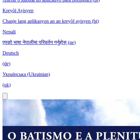
Kreyòl Ayisyen
Chanje lang aplikasyon an an kreyòl ayisyen (ht)
Nepali
एपको भाषा नेपालीमा परिवर्तन गर्नुहोस् (ne)
Deutsch
(de)
Українська (Ukrainian)
(uk)