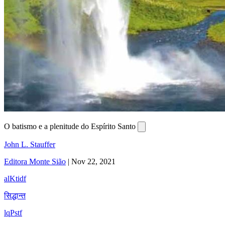
O batismo e a plenitude do Espírito Santo
John L. Stauffer
Editora Monte Sião
|
Nov 22, 2021
alKtidf
सिद्धान्त
lqPstf