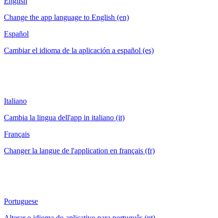
English
Change the app language to English (en)
Español
Cambiar el idioma de la aplicación a español (es)
Italiano
Cambia la lingua dell'app in italiano (it)
Français
Changer la langue de l'application en français (fr)
Portuguese
Alterar o idioma do aplicativo para português (pt)