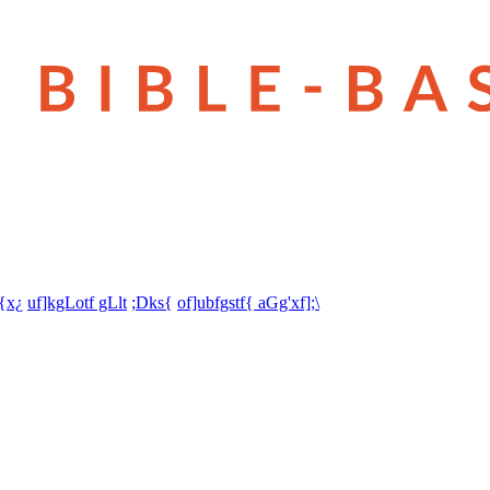
t{x¿
uf]kgLotf gLlt
;Dks{
of]ubfgstf{ aGg'xf];\