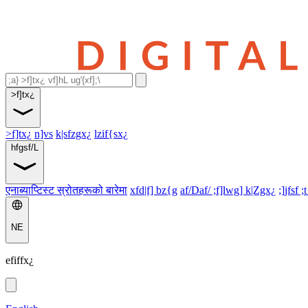
>f]tx¿
>f]tx¿
n]vs
k|sfzgx¿
lzif{sx¿
hfgsf/L
एनाब्याप्टिस्ट स्रोतहरूको बारेमा
xfd|f] bz{g
af/Daf/ ;f]lwg] k|Zgx¿
;]jfsf ;
NE
efiffx¿