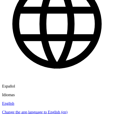
Español
Idiomas
English
Change the app language to English (en)