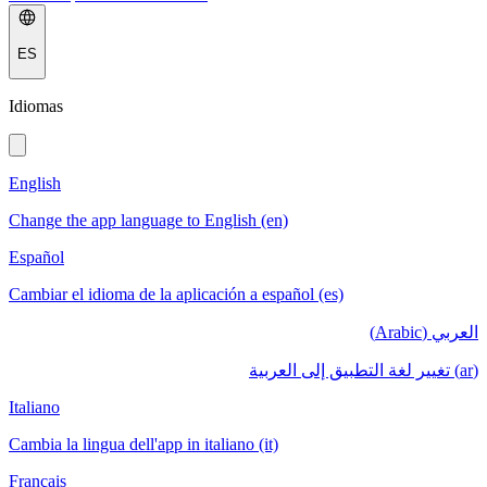
ES
Idiomas
English
Change the app language to English (en)
Español
Cambiar el idioma de la aplicación a español (es)
العربي (Arabic)
(ar) تغيير لغة التطبيق إلى العربية
Italiano
Cambia la lingua dell'app in italiano (it)
Français