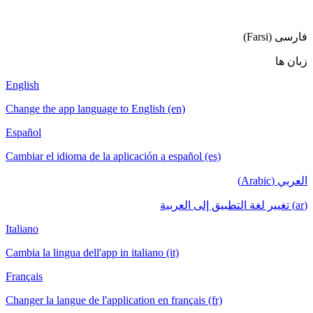
English
Change the a
Español
Cambiar el i
Italiano
Cambia la lin
Français
Changer la la