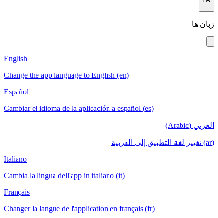
English
Change the a
Español
Cambiar el i
Italiano
Cambia la lin
Français
Changer la la