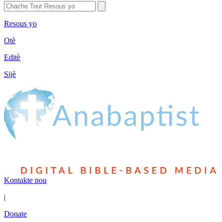
Resous yo
Otè
Editè
Sijè
Kontakte nou
|
Donate