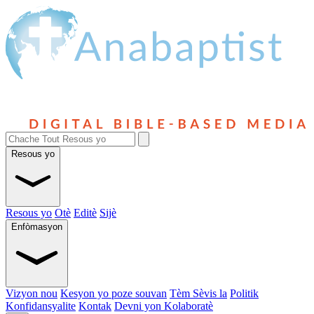
Resous yo
Resous yo
Otè
Editè
Sijè
Enfòmasyon
Vizyon nou
Kesyon yo poze souvan
Tèm Sèvis la
Politik
Konfidansyalite
Kontak
Devni yon Kolaboratè