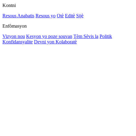
Kontni
Resous Anabatis
Resous yo
Otè
Editè
Sijè
Enfòmasyon
Vizyon nou
Kesyon yo poze souvan
Tèm Sèvis la
Politik
Konfidansyalite
Devni yon Kolaboratè