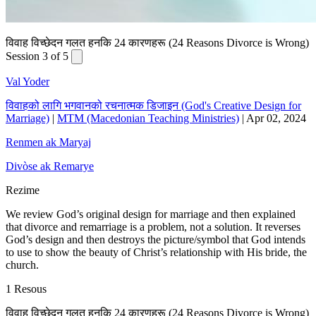
विवाह विच्छेदन गलत हनकि 24 कारणहरू (24 Reasons Divorce is Wrong)
Session 3 of 5
Val Yoder
विवाहको लागि भगवानको रचनात्मक डिजाइन (God's Creative Design for
Marriage)
|
MTM (Macedonian Teaching Ministries)
|
Apr 02, 2024
Renmen ak Maryaj
Divòse ak Remarye
Rezime
We review God’s original design for marriage and then explained
that divorce and remarriage is a problem, not a solution. It reverses
God’s design and then destroys the picture/symbol that God intends
to use to show the beauty of Christ’s relationship with His bride, the
church.
1 Resous
विवाह विच्छेदन गलत हनकि 24 कारणहरू (24 Reasons Divorce is Wrong)