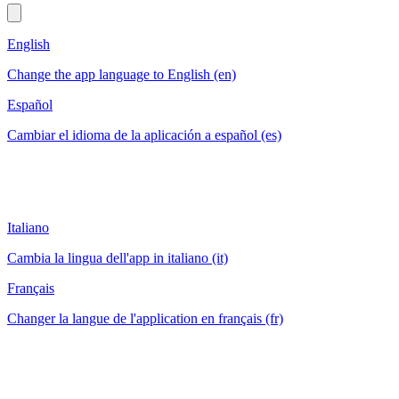
English
Change the app language to English (en)
Español
Cambiar el idioma de la aplicación a español (es)
Italiano
Cambia la lingua dell'app in italiano (it)
Français
Changer la langue de l'application en français (fr)