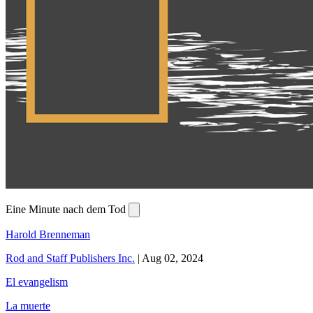
Eine Minute nach dem Tod
Harold Brenneman
Rod and Staff Publishers Inc.
|
Aug 02, 2024
El evangelism
La muerte