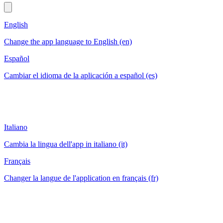
English
Change the app language to English (en)
Español
Cambiar el idioma de la aplicación a español (es)
Italiano
Cambia la lingua dell'app in italiano (it)
Français
Changer la langue de l'application en français (fr)