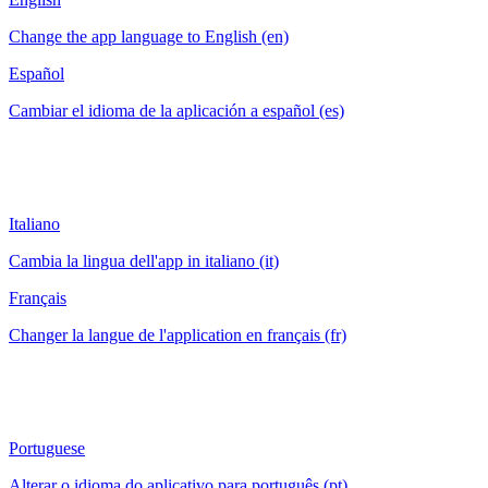
Change the app language to English (en)
Español
Cambiar el idioma de la aplicación a español (es)
Italiano
Cambia la lingua dell'app in italiano (it)
Français
Changer la langue de l'application en français (fr)
Portuguese
Alterar o idioma do aplicativo para português (pt)