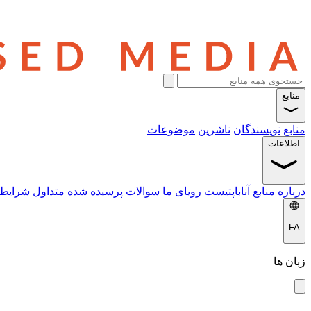
منابع
منابع
نویسندگان
ناشرین
موضوعات
اطلاعات
درباره منابع آناباپتیست
رویای ما
سوالات پرسیده شده متداول
شرایط 
FA
زبان ها