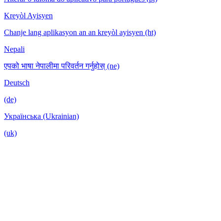
Kreyòl Ayisyen
Chanje lang aplikasyon an an kreyòl ayisyen (ht)
Nepali
एपको भाषा नेपालीमा परिवर्तन गर्नुहोस् (ne)
Deutsch
(de)
Українська (Ukrainian)
(uk)