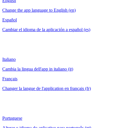
English
Change the app language to English (en)
Español
Cambiar el idioma de la aplicación a español (es)
Italiano
Cambia la lingua dell'app in italiano (it)
Français
Changer la langue de l'application en français (fr)
Portuguese
Alterar o idioma do aplicativo para português (pt)