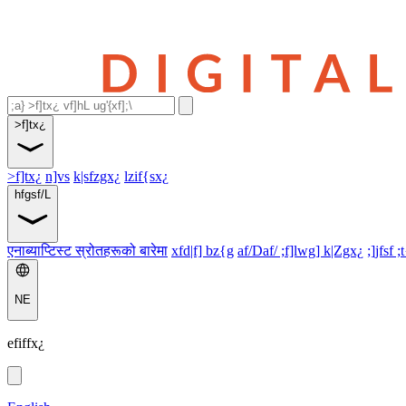
>f]tx¿
>f]tx¿
n]vs
k|sfzgx¿
lzif{sx¿
hfgsf/L
एनाब्याप्टिस्ट स्रोतहरूको बारेमा
xfd|f] bz{g
af/Daf/ ;f]lwg] k|Zgx¿
;]jfsf ;
NE
efiffx¿