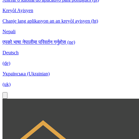
Kreyòl Ayisyen
Chanje lang aplikasyon an an kreyòl ayisyen (ht)
Nepali
एपको भाषा नेपालीमा परिवर्तन गर्नुहोस् (ne)
Deutsch
(de)
Українська (Ukrainian)
(uk)