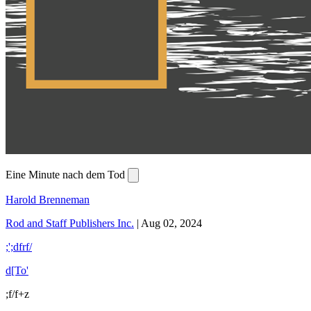
Eine Minute nach dem Tod
Harold Brenneman
Rod and Staff Publishers Inc.
|
Aug 02, 2024
;';dfrf/
d[To'
;f/f+z