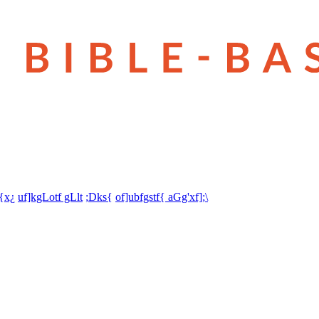
t{x¿
uf]kgLotf gLlt
;Dks{
of]ubfgstf{ aGg'xf];\