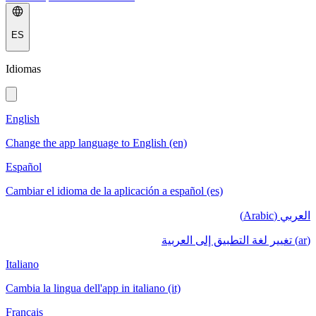
ES
Idiomas
English
Change the app language to English (en)
Español
Cambiar el idioma de la aplicación a español (es)
العربي (Arabic)
(ar) تغيير لغة التطبيق إلى العربية
Italiano
Cambia la lingua dell'app in italiano (it)
Français