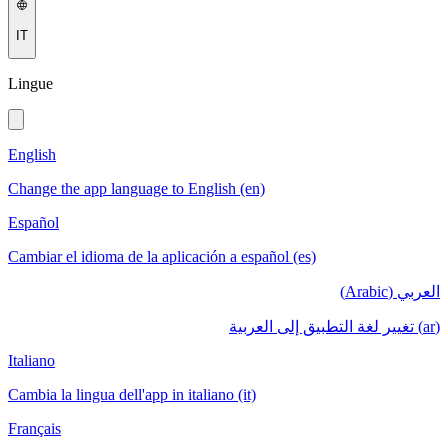
IT
Lingue
English
Change the app language to English (en)
Español
Cambiar el idioma de la aplicación a español (es)
العربي (Arabic)
(ar) تغيير لغة التطبيق إلى العربية
Italiano
Cambia la lingua dell'app in italiano (it)
Français