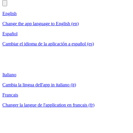
English
Change the app language to English (en)
Español
Cambiar el idioma de la aplicación a español (es)
Italiano
Cambia la lingua dell'app in italiano (it)
Français
Changer la langue de l'application en français (fr)