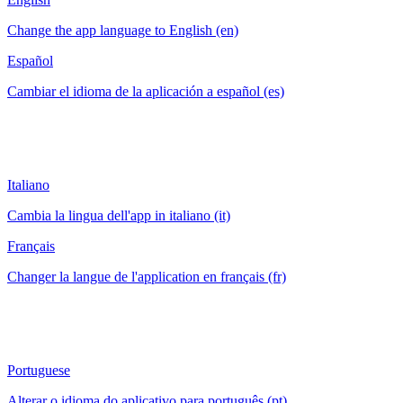
Change the app language to English (en)
Español
Cambiar el idioma de la aplicación a español (es)
Italiano
Cambia la lingua dell'app in italiano (it)
Français
Changer la langue de l'application en français (fr)
Portuguese
Alterar o idioma do aplicativo para português (pt)