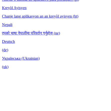
Kreyòl Ayisyen
Chanje lang aplikasyon an an kreyòl ayisyen (ht)
Nepali
एपको भाषा नेपालीमा परिवर्तन गर्नुहोस् (ne)
Deutsch
(de)
Українська (Ukrainian)
(uk)