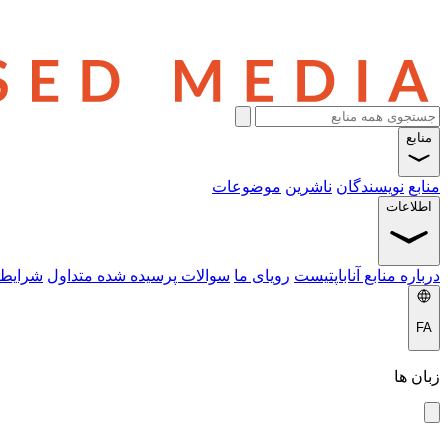
منابع
منابع
نویسندگان
ناشرین
موضوعات
اطلاعات
درباره منابع آناباپتیست
رویای ما
سوالات پرسیده شده متداول
شرایط 
FA
زبان ها