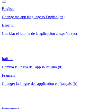
English
Change the app language to English (en)
Español
Cambiar el idioma de la aplicación a español (es)
Italiano
Cambia la lingua dell'app in italiano (it)
Français
Changer la langue de l'application en français (fr)
Portuguese