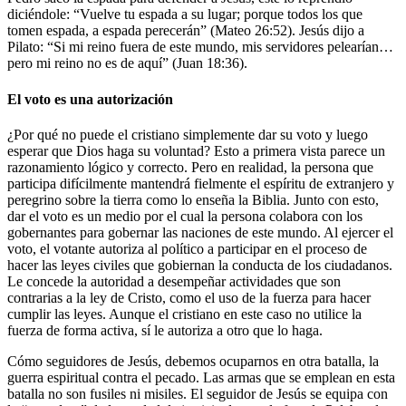
diciéndole: “Vuelve tu espada a su lugar; porque todos los que
tomen espada, a espada perecerán” (Mateo 26:52). Jesús dijo a
Pilato: “Si mi reino fuera de este mundo, mis servidores pelearían…
pero mi reino no es de aquí” (Juan 18:36).
El voto es una autorización
¿Por qué no puede el cristiano simplemente dar su voto y luego
esperar que Dios haga su voluntad? Esto a primera vista parece un
razonamiento lógico y correcto. Pero en realidad, la persona que
participa difícilmente mantendrá fielmente el espíritu de extranjero y
peregrino sobre la tierra como lo enseña la Biblia. Junto con esto,
dar el voto es un medio por el cual la persona colabora con los
gobernantes para gobernar las naciones de este mundo. Al ejercer el
voto, el votante autoriza al político a participar en el proceso de
hacer las leyes civiles que gobiernan la conducta de los ciudadanos.
Le concede la autoridad a desempeñar actividades que son
contrarias a la ley de Cristo, como el uso de la fuerza para hacer
cumplir las leyes. Aunque el cristiano en este caso no utilice la
fuerza de forma activa, sí le autoriza a otro que lo haga.
Cómo seguidores de Jesús, debemos ocuparnos en otra batalla, la
guerra espiritual contra el pecado. Las armas que se emplean en esta
batalla no son fusiles ni misiles. El seguidor de Jesús se equipa con