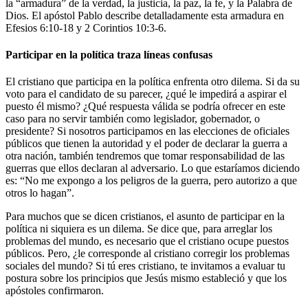
la “armadura” de la verdad, la justicia, la paz, la fe, y la Palabra de
Dios. El apóstol Pablo describe detalladamente esta armadura en
Efesios 6:10-18 y 2 Corintios 10:3-6.
Participar en la política traza líneas confusas
El cristiano que participa en la política enfrenta otro dilema. Si da su
voto para el candidato de su parecer, ¿qué le impedirá a aspirar el
puesto él mismo? ¿Qué respuesta válida se podría ofrecer en este
caso para no servir también como legislador, gobernador, o
presidente? Si nosotros participamos en las elecciones de oficiales
públicos que tienen la autoridad y el poder de declarar la guerra a
otra nación, también tendremos que tomar responsabilidad de las
guerras que ellos declaran al adversario. Lo que estaríamos diciendo
es: “No me expongo a los peligros de la guerra, pero autorizo a que
otros lo hagan”.
Para muchos que se dicen cristianos, el asunto de participar en la
política ni siquiera es un dilema. Se dice que, para arreglar los
problemas del mundo, es necesario que el cristiano ocupe puestos
públicos. Pero, ¿le corresponde al cristiano corregir los problemas
sociales del mundo? Si tú eres cristiano, te invitamos a evaluar tu
postura sobre los principios que Jesús mismo estableció y que los
apóstoles confirmaron.