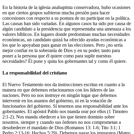
En la historia de la iglesia anabaptista conservadora, hubo ocasiones
en que ciertos grupos sufrieron mucha presión para hacer
concesiones con respecto a su postura de no participar en la política.
Las causas han sido variadas. En algunos casos ha sido por causa de
algún candidato a la presidencia que representaba una amenaza a los
valores bíblicos. En lugares donde predominan muchas necesidades
económicas, un candidato quizá ha ofrecido ayudas económicas a
los que lo apoyaban para ganar en las elecciones. Pero ¿no sería
mejor confiar en la soberanía de Dios y en su poder, tanto para
poner a la persona que él quiere como para suplir nuestras
necesidades? Él pone y quita los gobernantes tal y como él quiere.
La responsabilidad del cristiano
El Nuevo Testamento nos da instrucciones escritas en cuanto a la
manera en que debemos relacionarnos con los líderes de las
naciones. Pero no nos instruye en ningún lugar que debemos
intervenir en los asuntos del gobierno, ni en la votación de
funcionarios del gobierno. Sí tenemos una responsabilidad ante los
gobernantes. El apóstol Pablo nos manda orar por ellos (1 Timoteo
2:1-2). Nos manda obedecer a los que tienen dominio sobre
nosotros, siempre y cuando sus órdenes no nos comprometan a
desobedecer el mandato de Dios (Romanos 13: 1-6; Tito 3:1; 1
Pedro 2:13-16; Hechos 5:29). Debemos pagar los impuestos (Mateo