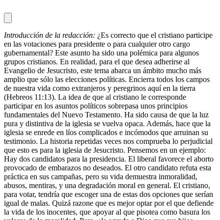
Introducción de la redacción:
¿Es correcto que el cristiano participe
en las votaciones para presidente o para cualquier otro cargo
gubernamental? Este asunto ha sido una polémica para algunos
grupos cristianos. En realidad, para el que desea adherirse al
Evangelio de Jesucristo, este tema abarca un ámbito mucho más
amplio que sólo las elecciones políticas. Encierra todos los campos
de nuestra vida como extranjeros y peregrinos aquí en la tierra
(Hebreos 11:13). La idea de que al cristiano le corresponde
participar en los asuntos políticos sobrepasa unos principios
fundamentales del Nuevo Testamento. Ha sido causa de que la luz
pura y distintiva de la iglesia se vuelva opaca. Además, hace que la
iglesia se enrede en líos complicados e incómodos que arruinan su
testimonio. La historia repetidas veces nos comprueba lo perjudicial
que esto es para la iglesia de Jesucristo. Pensemos en un ejemplo:
Hay dos candidatos para la presidencia. El liberal favorece el aborto
provocado de embarazos no deseados. El otro candidato refuta esta
práctica en sus campañas, pero su vida demuestra inmoralidad,
abusos, mentiras, y una degradación moral en general. El cristiano,
para votar, tendría que escoger una de estas dos opciones que serían
igual de malas. Quizá razone que es mejor optar por el que defiende
la vida de los inocentes, que apoyar al que pisotea como basura los