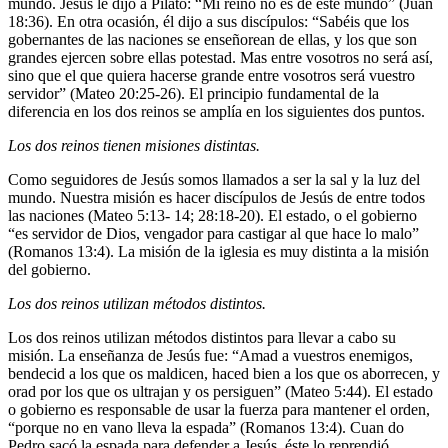
mundo. Jesús le dijo a Pilato: “Mi reino no es de este mundo” (Juan
18:36). En otra ocasión, él dijo a sus discípulos: “Sabéis que los
gobernantes de las naciones se enseñorean de ellas, y los que son
grandes ejercen sobre ellas potestad. Mas entre vosotros no será así,
sino que el que quiera hacerse grande entre vosotros será vuestro
servidor” (Mateo 20:25-26). El principio fundamental de la
diferencia en los dos reinos se amplía en los siguientes dos puntos.
Los dos reinos tienen misiones distintas.
Como seguidores de Jesús somos llamados a ser la sal y la luz del
mundo. Nuestra misión es hacer discípulos de Jesús de entre todos
las naciones (Mateo 5:13- 14; 28:18-20). El estado, o el gobierno
“es servidor de Dios, vengador para castigar al que hace lo malo”
(Romanos 13:4). La misión de la iglesia es muy distinta a la misión
del gobierno.
Los dos reinos utilizan métodos distintos.
Los dos reinos utilizan métodos distintos para llevar a cabo su
misión. La enseñanza de Jesús fue: “Amad a vuestros enemigos,
bendecid a los que os maldicen, haced bien a los que os aborrecen, y
orad por los que os ultrajan y os persiguen” (Mateo 5:44). El estado
o gobierno es responsable de usar la fuerza para mantener el orden,
“porque no en vano lleva la espada” (Romanos 13:4). Cuan do
Pedro sacó la espada para defender a Jesús, éste lo reprendió