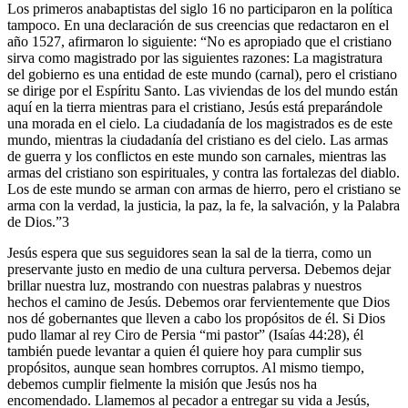
Los primeros anabaptistas del siglo 16 no participaron en la política
tampoco. En una declaración de sus creencias que redactaron en el
año 1527, afirmaron lo siguiente: “No es apropiado que el cristiano
sirva como magistrado por las siguientes razones: La magistratura
del gobierno es una entidad de este mundo (carnal), pero el cristiano
se dirige por el Espíritu Santo. Las viviendas de los del mundo están
aquí en la tierra mientras para el cristiano, Jesús está preparándole
una morada en el cielo. La ciudadanía de los magistrados es de este
mundo, mientras la ciudadanía del cristiano es del cielo. Las armas
de guerra y los conflictos en este mundo son carnales, mientras las
armas del cristiano son espirituales, y contra las fortalezas del diablo.
Los de este mundo se arman con armas de hierro, pero el cristiano se
arma con la verdad, la justicia, la paz, la fe, la salvación, y la Palabra
de Dios.”3
Jesús espera que sus seguidores sean la sal de la tierra, como un
preservante justo en medio de una cultura perversa. Debemos dejar
brillar nuestra luz, mostrando con nuestras palabras y nuestros
hechos el camino de Jesús. Debemos orar fervientemente que Dios
nos dé gobernantes que lleven a cabo los propósitos de él. Si Dios
pudo llamar al rey Ciro de Persia “mi pastor” (Isaías 44:28), él
también puede levantar a quien él quiere hoy para cumplir sus
propósitos, aunque sean hombres corruptos. Al mismo tiempo,
debemos cumplir fielmente la misión que Jesús nos ha
encomendado. Llamemos al pecador a entregar su vida a Jesús,