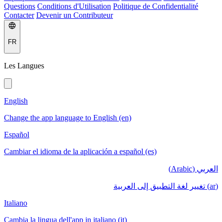
Questions
Conditions d'Utilisation
Politique de Confidentialité
Contacter
Devenir un Contributeur
FR
Les Langues
English
Change the app language to English (en)
Español
Cambiar el idioma de la aplicación a español (es)
العربي (Arabic)
(ar) تغيير لغة التطبيق إلى العربية
Italiano
Cambia la lingua dell'app in italiano (it)