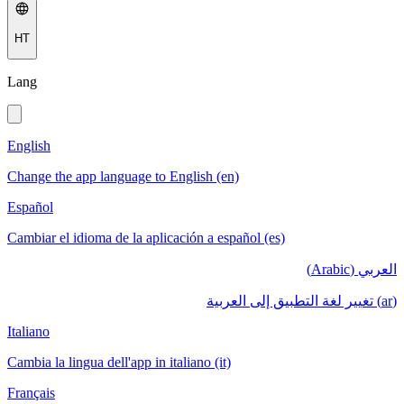
HT
Lang
English
Change the app language to English (en)
Español
Cambiar el idioma de la aplicación a español (es)
العربي (Arabic)
(ar) تغيير لغة التطبيق إلى العربية
Italiano
Cambia la lingua dell'app in italiano (it)
Français