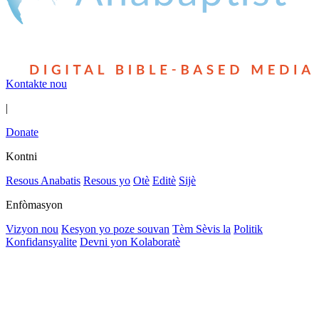
Kontakte nou
|
Donate
Kontni
Resous Anabatis
Resous yo
Otè
Editè
Sijè
Enfòmasyon
Vizyon nou
Kesyon yo poze souvan
Tèm Sèvis la
Politik
Konfidansyalite
Devni yon Kolaboratè