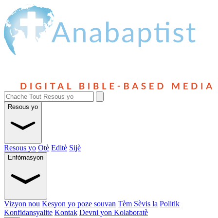
Resous yo
Resous yo
Otè
Editè
Sijè
Enfòmasyon
Vizyon nou
Kesyon yo poze souvan
Tèm Sèvis la
Politik
Konfidansyalite
Kontak
Devni yon Kolaboratè