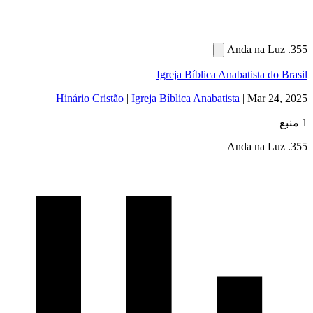
Igreja Bíblica Anabatista 
Hinário Cristão
|
Igreja Bíblica Anabatista
|
Mar 