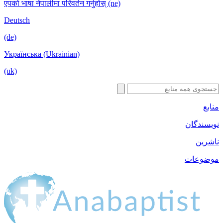
एपको भाषा नेपालीमा परिवर्तन गर्नुहोस् (ne)
Deutsch
(de)
Українська (Ukrainian)
(uk)
ان
ت