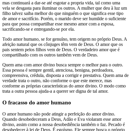
mas continuará a dar-se até esgotar a propria vida, tal como uma
vela se desgasta para iluminar os outros. A mulher que deu à luz um
filho talvez saiba melhor do que ninguém o que significa esse tipo
de amor e sacrifício. Porém, o marido deve ser humilde o suficiente
para que possa compartilhar esse mesmo amor com a esposa,
sacrificando-se e entregando-se por ela.
Todo amor humano, se for genuíno, tem origem no próprio Deus. A
afeição natural que os cônjuges têm vem de Deus. O amor que os
pais sentem pelos filhos vem de Deus. O verdadeiro amor que é
compartilhado com os outros também vem de Deus.
Quem ama com amor divino busca sempre o melhor para o outro.
Essa pessoa é sempre gentil, atenciosa, benigna, perdoadora,
compreensiva, crédula, disposta a corrigir e prestativa. Quem ama de
verdade trata o outro, não conforme o que este merece, mas
conforme as próprias características do amor divino. O modo como
trata a outra pessoa ajuda-a a querer ser digna de tal amor.
O fracasso do amor humano
O amor humano não pode atingir a perfeição do amor divino.
Quando desobedeceram a Deus, Adão e Eva violaram esse amor
divino, assim como a nossa desobediência também o faz. Pecado é
desobedecer à lei de Deus. É egoísmo. Ele sempre busca o próprio