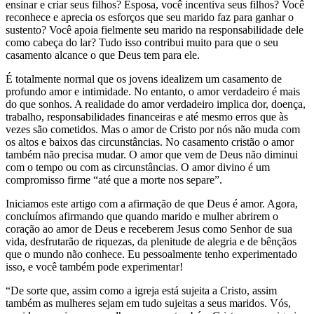
ensinar e criar seus filhos? Esposa, você incentiva seus filhos? Você
reconhece e aprecia os esforços que seu marido faz para ganhar o
sustento? Você apoia fielmente seu marido na responsabilidade dele
como cabeça do lar? Tudo isso contribui muito para que o seu
casamento alcance o que Deus tem para ele.
É totalmente normal que os jovens idealizem um casamento de
profundo amor e intimidade. No entanto, o amor verdadeiro é mais
do que sonhos. A realidade do amor verdadeiro implica dor, doença,
trabalho, responsabilidades financeiras e até mesmo erros que às
vezes são cometidos. Mas o amor de Cristo por nós não muda com
os altos e baixos das circunstâncias. No casamento cristão o amor
também não precisa mudar. O amor que vem de Deus não diminui
com o tempo ou com as circunstâncias. O amor divino é um
compromisso firme “até que a morte nos separe”.
Iniciamos este artigo com a afirmação de que Deus é amor. Agora,
concluímos afirmando que quando marido e mulher abrirem o
coração ao amor de Deus e receberem Jesus como Senhor de sua
vida, desfrutarão de riquezas, da plenitude de alegria e de bênçãos
que o mundo não conhece. Eu pessoalmente tenho experimentado
isso, e você também pode experimentar!
“De sorte que, assim como a igreja está sujeita a Cristo, assim
também as mulheres sejam em tudo sujeitas a seus maridos. Vós,