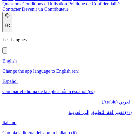
Questions
Conditions d'Utilisation
Politique de Confidentialité
Contacter
Devenir un Contributeur
FR
Les Langues
English
Change the app language to English (en)
Español
Cambiar el idioma de la aplicación a español (es)
العربي (Arabic)
(ar) تغيير لغة التطبيق إلى العربية
Italiano
Cambia la lingua dell'app in italiano (it)