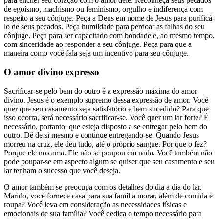
para encher seu coração com o amor dele. Reconheça seus pecados
de egoísmo, machismo ou feminismo, orgulho e indiferença com
respeito a seu cônjuge. Peça a Deus em nome de Jesus para purificá-
lo de seus pecados. Peça humildade para perdoar as falhas do seu
cônjuge. Peça para ser capacitado com bondade e, ao mesmo tempo,
com sinceridade ao responder a seu cônjuge. Peça para que a
maneira como você fala seja um incentivo para seu cônjuge.
O amor divino expresso
Sacrificar-se pelo bem do outro é a expressão máxima do amor
divino. Jesus é o exemplo supremo dessa expressão de amor. Você
quer que seu casamento seja satisfatório e bem-sucedido? Para que
isso ocorra, será necessário sacrificar-se. Você quer um lar forte? É
necessário, portanto, que esteja disposto a se entregar pelo bem do
outro. Dê de si mesmo e continue entregando-se. Quando Jesus
morreu na cruz, ele deu tudo, até o próprio sangue. Por que o fez?
Porque ele nos ama. Ele não se poupou em nada. Você também não
pode poupar-se em aspecto algum se quiser que seu casamento e seu
lar tenham o sucesso que você deseja.
O amor também se preocupa com os detalhes do dia a dia do lar.
Marido, você fornece casa para sua família morar, além de comida e
roupa? Você leva em consideração as necessidades físicas e
emocionais de sua família? Você dedica o tempo necessário para