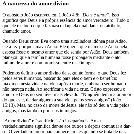
A natureza do amor divino
O apóstolo João escreveu em 1 João 4:8: “
Deus é amor
”. Isso
significa que Deus é a própria essência do amor verdadeiro. Tudo o
que ele é e tudo o que faz nasce daquela qualidade, ou atributo,
chamado amor.
Quando Deus criou Eva como uma auxiliadora idônea para Adão,
ele a fez porque amava Adão. Ele queria que o amor de Adão pela
esposa fosse o mesmo amor que ele sentia por Adão. Deus também
planejou que a família humana fosse propagada mediante o ato
íntimo de amor e compromisso entre os cônjuges.
Podemos definir o amor divino da seguinte forma: o que Deus fez
pelos seres humanos, buscando para eles o bem e o benefício
máximos nesta vida e na vida após a morte, embora o ser humano
não mereça nada. Ao sacrificar a vida na cruz, Cristo expressou o
amor de Deus no seu nível mais elevado. “Ninguém tem maior amor
do que este, de dar alguém a sua vida pelos seus amigos” (João
15:13). Mas, no caso da morte de Jesus, ele não só deu a vida pelos
amigos, mas também por seus inimigos.
“Amor divino” e “sacrifício” são inseparáveis. Amar
verdadeiramente significa dar-se aos outros e depois continuar a dar-
se. O verdadeiro amor não conhece limites quando se trata de dar,