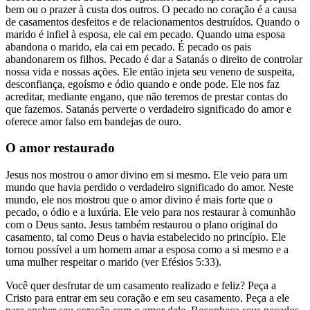
bem ou o prazer à custa dos outros. O pecado no coração é a causa
de casamentos desfeitos e de relacionamentos destruídos. Quando o
marido é infiel à esposa, ele cai em pecado. Quando uma esposa
abandona o marido, ela cai em pecado. É pecado os pais
abandonarem os filhos. Pecado é dar a Satanás o direito de controlar
nossa vida e nossas ações. Ele então injeta seu veneno de suspeita,
desconfiança, egoísmo e ódio quando e onde pode. Ele nos faz
acreditar, mediante engano, que não teremos de prestar contas do
que fazemos. Satanás perverte o verdadeiro significado do amor e
oferece amor falso em bandejas de ouro.
O amor restaurado
Jesus nos mostrou o amor divino em si mesmo. Ele veio para um
mundo que havia perdido o verdadeiro significado do amor. Neste
mundo, ele nos mostrou que o amor divino é mais forte que o
pecado, o ódio e a luxúria. Ele veio para nos restaurar à comunhão
com o Deus santo. Jesus também restaurou o plano original do
casamento, tal como Deus o havia estabelecido no princípio. Ele
tornou possível a um homem amar a esposa como a si mesmo e a
uma mulher respeitar o marido (ver Efésios 5:33).
Você quer desfrutar de um casamento realizado e feliz? Peça a
Cristo para entrar em seu coração e em seu casamento. Peça a ele