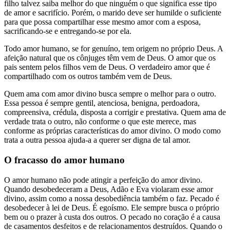
filho talvez saiba melhor do que ninguém o que significa esse tipo
de amor e sacrifício. Porém, o marido deve ser humilde o suficiente
para que possa compartilhar esse mesmo amor com a esposa,
sacrificando-se e entregando-se por ela.
Todo amor humano, se for genuíno, tem origem no próprio Deus. A
afeição natural que os cônjuges têm vem de Deus. O amor que os
pais sentem pelos filhos vem de Deus. O verdadeiro amor que é
compartilhado com os outros também vem de Deus.
Quem ama com amor divino busca sempre o melhor para o outro.
Essa pessoa é sempre gentil, atenciosa, benigna, perdoadora,
compreensiva, crédula, disposta a corrigir e prestativa. Quem ama de
verdade trata o outro, não conforme o que este merece, mas
conforme as próprias características do amor divino. O modo como
trata a outra pessoa ajuda-a a querer ser digna de tal amor.
O fracasso do amor humano
O amor humano não pode atingir a perfeição do amor divino.
Quando desobedeceram a Deus, Adão e Eva violaram esse amor
divino, assim como a nossa desobediência também o faz. Pecado é
desobedecer à lei de Deus. É egoísmo. Ele sempre busca o próprio
bem ou o prazer à custa dos outros. O pecado no coração é a causa
de casamentos desfeitos e de relacionamentos destruídos. Quando o