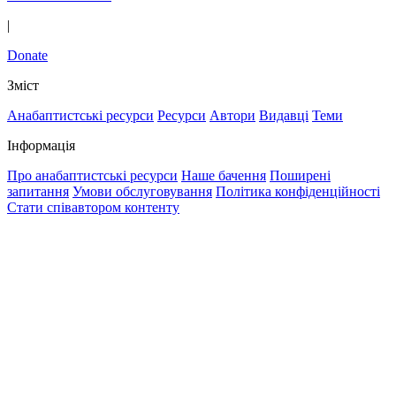
|
Donate
Зміст
Анабаптистські ресурси
Ресурси
Автори
Видавці
Теми
Інформація
Про анабаптистські ресурси
Наше бачення
Поширені
запитання
Умови обслуговування
Політика конфіденційності
Стати співавтором контенту