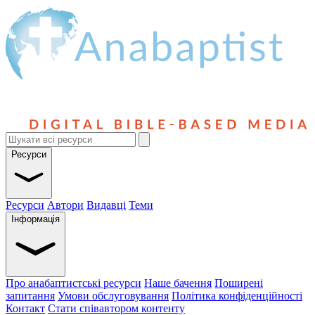
Ресурси
Ресурси
Автори
Видавці
Теми
Інформація
Про анабаптистські ресурси
Наше бачення
Поширені
запитання
Умови обслуговування
Політика конфіденційності
Контакт
Стати співавтором контенту