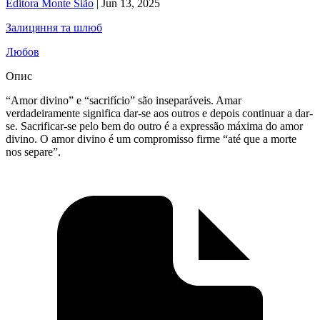
Editora Monte Sião
|
Jun 13, 2025
Залицяння та шлюб
Любов
Опис
“Amor divino” e “sacrifício” são inseparáveis. Amar
verdadeiramente significa dar-se aos outros e depois continuar a dar-
se. Sacrificar-se pelo bem do outro é a expressão máxima do amor
divino. O amor divino é um compromisso firme “até que a morte
nos separe”.