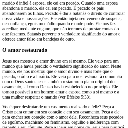
marido é infiel à esposa, ele cai em pecado. Quando uma esposa
abandona o marido, ela cai em pecado. É pecado os pais
abandonarem os filhos. Pecado é dar a Satanás o direito de controlar
nossa vida e nossas ações. Ele então injeta seu veneno de suspeita,
desconfiança, egoísmo e ódio quando e onde pode. Ele nos faz
acreditar, mediante engano, que não teremos de prestar contas do
que fazemos. Satanás perverte o verdadeiro significado do amor e
oferece amor falso em bandejas de ouro.
O amor restaurado
Jesus nos mostrou o amor divino em si mesmo. Ele veio para um
mundo que havia perdido o verdadeiro significado do amor. Neste
mundo, ele nos mostrou que o amor divino é mais forte que o
pecado, o ódio e a luxúria. Ele veio para nos restaurar à comunhão
com o Deus santo. Jesus também restaurou o plano original do
casamento, tal como Deus o havia estabelecido no princípio. Ele
tornou possível a um homem amar a esposa como a si mesmo e a
uma mulher respeitar o marido (ver Efésios 5:33).
Você quer desfrutar de um casamento realizado e feliz? Peça a
Cristo para entrar em seu coração e em seu casamento. Peça a ele
para encher seu coração com o amor dele. Reconheça seus pecados
de egoísmo, machismo ou feminismo, orgulho e indiferença com
respeito a seu cônjuge. Peça a Deus em nome de Jesus para purificá-