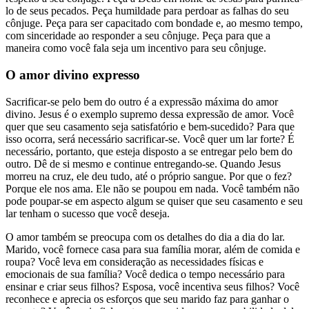
lo de seus pecados. Peça humildade para perdoar as falhas do seu
cônjuge. Peça para ser capacitado com bondade e, ao mesmo tempo,
com sinceridade ao responder a seu cônjuge. Peça para que a
maneira como você fala seja um incentivo para seu cônjuge.
O amor divino expresso
Sacrificar-se pelo bem do outro é a expressão máxima do amor
divino. Jesus é o exemplo supremo dessa expressão de amor. Você
quer que seu casamento seja satisfatório e bem-sucedido? Para que
isso ocorra, será necessário sacrificar-se. Você quer um lar forte? É
necessário, portanto, que esteja disposto a se entregar pelo bem do
outro. Dê de si mesmo e continue entregando-se. Quando Jesus
morreu na cruz, ele deu tudo, até o próprio sangue. Por que o fez?
Porque ele nos ama. Ele não se poupou em nada. Você também não
pode poupar-se em aspecto algum se quiser que seu casamento e seu
lar tenham o sucesso que você deseja.
O amor também se preocupa com os detalhes do dia a dia do lar.
Marido, você fornece casa para sua família morar, além de comida e
roupa? Você leva em consideração as necessidades físicas e
emocionais de sua família? Você dedica o tempo necessário para
ensinar e criar seus filhos? Esposa, você incentiva seus filhos? Você
reconhece e aprecia os esforços que seu marido faz para ganhar o