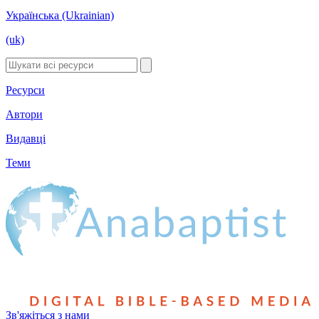
Українська (Ukrainian)
(uk)
Ресурси
Автори
Видавці
Теми
Зв'яжіться з нами