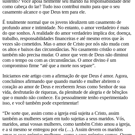
sustento? Você apoia fielmente seu marido na responsabilidade dele
como cabeça do lar? Tudo isso contribui muito para que o seu
casamento alcance o que Deus tem para ele.
É totalmente normal que os jovens idealizem um casamento de
profundo amor e intimidade. No entanto, o amor verdadeiro é mais
do que sonhos. A realidade do amor verdadeiro implica dor, doença,
trabalho, responsabilidades financeiras e até mesmo erros que às
vezes são cometidos. Mas o amor de Cristo por nós não muda com
os altos e baixos das circunstâncias. No casamento cristão o amor
também não precisa mudar. O amor que vem de Deus não diminui
com o tempo ou com as circunstâncias. O amor divino é um
compromisso firme “até que a morte nos separe”.
Iniciamos este artigo com a afirmação de que Deus é amor. Agora,
concluímos afirmando que quando marido e mulher abrirem o
coração ao amor de Deus e receberem Jesus como Senhor de sua
vida, desfrutarão de riquezas, da plenitude de alegria e de bênçãos
que o mundo não conhece. Eu pessoalmente tenho experimentado
isso, e você também pode experimentar!
“De sorte que, assim como a igreja está sujeita a Cristo, assim
também as mulheres sejam em tudo sujeitas a seus maridos. Vós,
maridos, amai vossas mulheres, como também Cristo amou a igreja,
e a si mesmo se entregou por ela (…). Assim devem os maridos
amar as suas próprias mulheres, como a seus próprios corpos. Quem