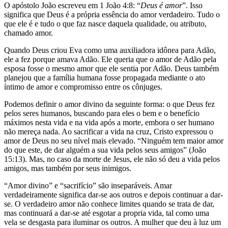
O apóstolo João escreveu em 1 João 4:8: “
Deus é amor
”. Isso
significa que Deus é a própria essência do amor verdadeiro. Tudo o
que ele é e tudo o que faz nasce daquela qualidade, ou atributo,
chamado amor.
Quando Deus criou Eva como uma auxiliadora idônea para Adão,
ele a fez porque amava Adão. Ele queria que o amor de Adão pela
esposa fosse o mesmo amor que ele sentia por Adão. Deus também
planejou que a família humana fosse propagada mediante o ato
íntimo de amor e compromisso entre os cônjuges.
Podemos definir o amor divino da seguinte forma: o que Deus fez
pelos seres humanos, buscando para eles o bem e o benefício
máximos nesta vida e na vida após a morte, embora o ser humano
não mereça nada. Ao sacrificar a vida na cruz, Cristo expressou o
amor de Deus no seu nível mais elevado. “Ninguém tem maior amor
do que este, de dar alguém a sua vida pelos seus amigos” (João
15:13). Mas, no caso da morte de Jesus, ele não só deu a vida pelos
amigos, mas também por seus inimigos.
“Amor divino” e “sacrifício” são inseparáveis. Amar
verdadeiramente significa dar-se aos outros e depois continuar a dar-
se. O verdadeiro amor não conhece limites quando se trata de dar,
mas continuará a dar-se até esgotar a propria vida, tal como uma
vela se desgasta para iluminar os outros. A mulher que deu à luz um