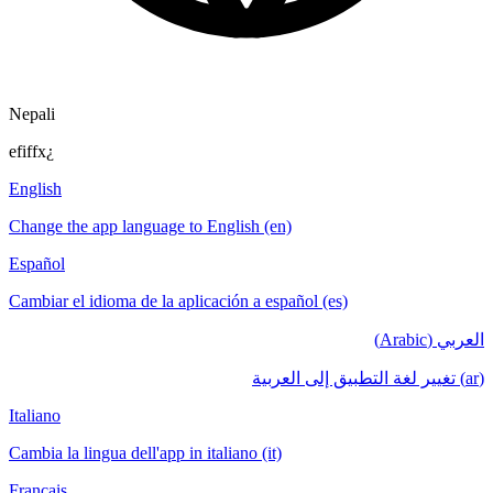
Nepali
efiffx¿
English
Change the app language to English (en)
Español
Cambiar el idioma de la aplicación a español (es)
العربي (Arabic)
(ar) تغيير لغة التطبيق إلى العربية
Italiano
Cambia la lingua dell'app in italiano (it)
Français