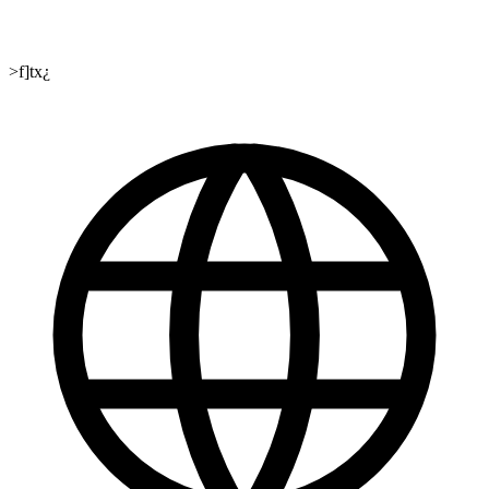
>f]tx¿