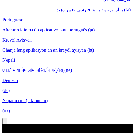
(fa) زبان برنامه را به فارسی تغییر دهید
Portuguese
Alterar o idioma do aplicativo para português (pt)
Kreyòl Ayisyen
Chanje lang aplikasyon an an kreyòl ayisyen (ht)
Nepali
एपको भाषा नेपालीमा परिवर्तन गर्नुहोस् (ne)
Deutsch
(de)
Українська (Ukrainian)
(uk)