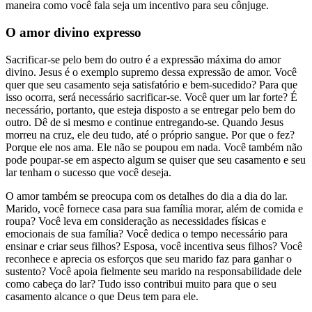
maneira como você fala seja um incentivo para seu cônjuge.
O amor divino expresso
Sacrificar-se pelo bem do outro é a expressão máxima do amor
divino. Jesus é o exemplo supremo dessa expressão de amor. Você
quer que seu casamento seja satisfatório e bem-sucedido? Para que
isso ocorra, será necessário sacrificar-se. Você quer um lar forte? É
necessário, portanto, que esteja disposto a se entregar pelo bem do
outro. Dê de si mesmo e continue entregando-se. Quando Jesus
morreu na cruz, ele deu tudo, até o próprio sangue. Por que o fez?
Porque ele nos ama. Ele não se poupou em nada. Você também não
pode poupar-se em aspecto algum se quiser que seu casamento e seu
lar tenham o sucesso que você deseja.
O amor também se preocupa com os detalhes do dia a dia do lar.
Marido, você fornece casa para sua família morar, além de comida e
roupa? Você leva em consideração as necessidades físicas e
emocionais de sua família? Você dedica o tempo necessário para
ensinar e criar seus filhos? Esposa, você incentiva seus filhos? Você
reconhece e aprecia os esforços que seu marido faz para ganhar o
sustento? Você apoia fielmente seu marido na responsabilidade dele
como cabeça do lar? Tudo isso contribui muito para que o seu
casamento alcance o que Deus tem para ele.