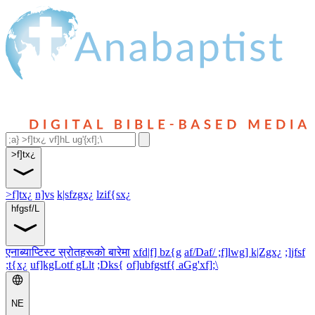
>f]tx¿
>f]tx¿
n]vs
k|sfzgx¿
lzif{sx¿
hfgsf/L
एनाब्याप्टिस्ट स्रोतहरूको बारेमा
xfd|f] bz{g
af/Daf/ ;f]lwg] k|Zgx¿
;]jfsf
;t{x¿
uf]kgLotf gLlt
;Dks{
of]ubfgstf{ aGg'xf];\
NE