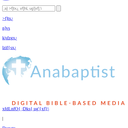
>f]tx¿
n]vs
k|sfzgx¿
lzif{sx¿
xfdLnfO{ ;Dks{ ug'{xf];\
|