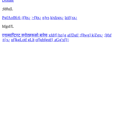
Donate
;fdfu|L
PgfAofl6:6 ;|f]tx¿
>f]tx¿
n]vs
k|sfzgx¿
lzif{sx¿
hfgsf/L
एनाब्याप्टिस्ट स्रोतहरूको बारेमा
xfd|f] bz{g
af/Daf/ ;f]lwg] k|Zgx¿
;]jfsf
;t{x¿
uf]kgLotf gLlt
of]ubfgstf{ aGg'xf];\