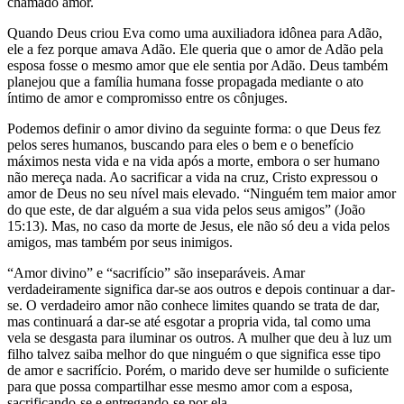
chamado amor.
Quando Deus criou Eva como uma auxiliadora idônea para Adão,
ele a fez porque amava Adão. Ele queria que o amor de Adão pela
esposa fosse o mesmo amor que ele sentia por Adão. Deus também
planejou que a família humana fosse propagada mediante o ato
íntimo de amor e compromisso entre os cônjuges.
Podemos definir o amor divino da seguinte forma: o que Deus fez
pelos seres humanos, buscando para eles o bem e o benefício
máximos nesta vida e na vida após a morte, embora o ser humano
não mereça nada. Ao sacrificar a vida na cruz, Cristo expressou o
amor de Deus no seu nível mais elevado. “Ninguém tem maior amor
do que este, de dar alguém a sua vida pelos seus amigos” (João
15:13). Mas, no caso da morte de Jesus, ele não só deu a vida pelos
amigos, mas também por seus inimigos.
“Amor divino” e “sacrifício” são inseparáveis. Amar
verdadeiramente significa dar-se aos outros e depois continuar a dar-
se. O verdadeiro amor não conhece limites quando se trata de dar,
mas continuará a dar-se até esgotar a propria vida, tal como uma
vela se desgasta para iluminar os outros. A mulher que deu à luz um
filho talvez saiba melhor do que ninguém o que significa esse tipo
de amor e sacrifício. Porém, o marido deve ser humilde o suficiente
para que possa compartilhar esse mesmo amor com a esposa,
sacrificando-se e entregando-se por ela.