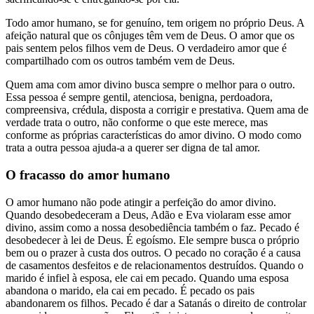
Todo amor humano, se for genuíno, tem origem no próprio Deus. A
afeição natural que os cônjuges têm vem de Deus. O amor que os
pais sentem pelos filhos vem de Deus. O verdadeiro amor que é
compartilhado com os outros também vem de Deus.
Quem ama com amor divino busca sempre o melhor para o outro.
Essa pessoa é sempre gentil, atenciosa, benigna, perdoadora,
compreensiva, crédula, disposta a corrigir e prestativa. Quem ama de
verdade trata o outro, não conforme o que este merece, mas
conforme as próprias características do amor divino. O modo como
trata a outra pessoa ajuda-a a querer ser digna de tal amor.
O fracasso do amor humano
O amor humano não pode atingir a perfeição do amor divino.
Quando desobedeceram a Deus, Adão e Eva violaram esse amor
divino, assim como a nossa desobediência também o faz. Pecado é
desobedecer à lei de Deus. É egoísmo. Ele sempre busca o próprio
bem ou o prazer à custa dos outros. O pecado no coração é a causa
de casamentos desfeitos e de relacionamentos destruídos. Quando o
marido é infiel à esposa, ele cai em pecado. Quando uma esposa
abandona o marido, ela cai em pecado. É pecado os pais
abandonarem os filhos. Pecado é dar a Satanás o direito de controlar