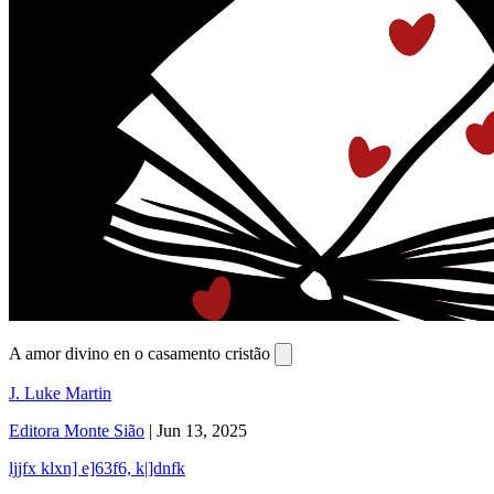
A amor divino en o casamento cristão
J. Luke Martin
Editora Monte Sião
|
Jun 13, 2025
ljjfx klxn] e]63f6, k|]dnfk