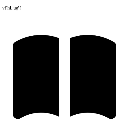
vf]hL ug'{