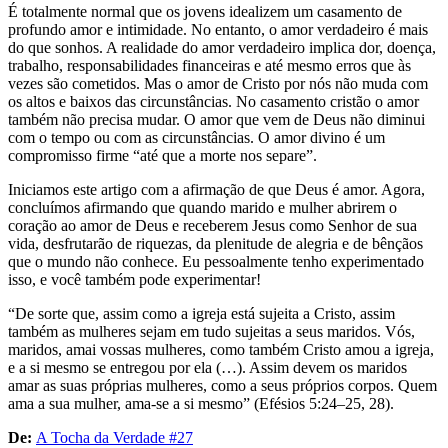
É totalmente normal que os jovens idealizem um casamento de
profundo amor e intimidade. No entanto, o amor verdadeiro é mais
do que sonhos. A realidade do amor verdadeiro implica dor, doença,
trabalho, responsabilidades financeiras e até mesmo erros que às
vezes são cometidos. Mas o amor de Cristo por nós não muda com
os altos e baixos das circunstâncias. No casamento cristão o amor
também não precisa mudar. O amor que vem de Deus não diminui
com o tempo ou com as circunstâncias. O amor divino é um
compromisso firme “até que a morte nos separe”.
Iniciamos este artigo com a afirmação de que Deus é amor. Agora,
concluímos afirmando que quando marido e mulher abrirem o
coração ao amor de Deus e receberem Jesus como Senhor de sua
vida, desfrutarão de riquezas, da plenitude de alegria e de bênçãos
que o mundo não conhece. Eu pessoalmente tenho experimentado
isso, e você também pode experimentar!
“De sorte que, assim como a igreja está sujeita a Cristo, assim
também as mulheres sejam em tudo sujeitas a seus maridos. Vós,
maridos, amai vossas mulheres, como também Cristo amou a igreja,
e a si mesmo se entregou por ela (…). Assim devem os maridos
amar as suas próprias mulheres, como a seus próprios corpos. Quem
ama a sua mulher, ama-se a si mesmo” (Efésios 5:24–25, 28).
De:
A Tocha da Verdade #27