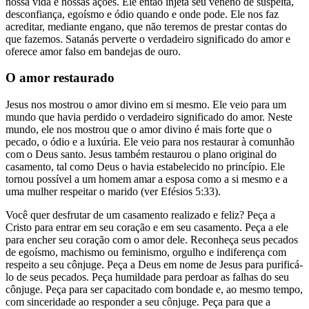
nossa vida e nossas ações. Ele então injeta seu veneno de suspeita,
desconfiança, egoísmo e ódio quando e onde pode. Ele nos faz
acreditar, mediante engano, que não teremos de prestar contas do
que fazemos. Satanás perverte o verdadeiro significado do amor e
oferece amor falso em bandejas de ouro.
O amor restaurado
Jesus nos mostrou o amor divino em si mesmo. Ele veio para um
mundo que havia perdido o verdadeiro significado do amor. Neste
mundo, ele nos mostrou que o amor divino é mais forte que o
pecado, o ódio e a luxúria. Ele veio para nos restaurar à comunhão
com o Deus santo. Jesus também restaurou o plano original do
casamento, tal como Deus o havia estabelecido no princípio. Ele
tornou possível a um homem amar a esposa como a si mesmo e a
uma mulher respeitar o marido (ver Efésios 5:33).
Você quer desfrutar de um casamento realizado e feliz? Peça a
Cristo para entrar em seu coração e em seu casamento. Peça a ele
para encher seu coração com o amor dele. Reconheça seus pecados
de egoísmo, machismo ou feminismo, orgulho e indiferença com
respeito a seu cônjuge. Peça a Deus em nome de Jesus para purificá-
lo de seus pecados. Peça humildade para perdoar as falhas do seu
cônjuge. Peça para ser capacitado com bondade e, ao mesmo tempo,
com sinceridade ao responder a seu cônjuge. Peça para que a