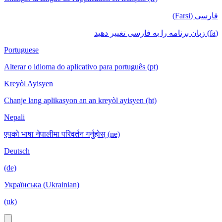
فارسی (Farsi)
(fa) زبان برنامه را به فارسی تغییر دهید
Portuguese
Alterar o idioma do aplicativo para português (pt)
Kreyòl Ayisyen
Chanje lang aplikasyon an an kreyòl ayisyen (ht)
Nepali
एपको भाषा नेपालीमा परिवर्तन गर्नुहोस् (ne)
Deutsch
(de)
Українська (Ukrainian)
(uk)