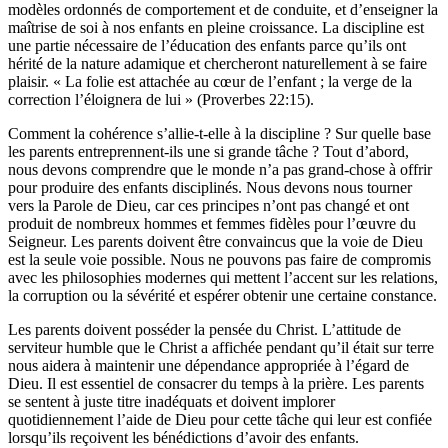
modèles ordonnés de comportement et de conduite, et d’enseigner la
maîtrise de soi à nos enfants en pleine croissance. La discipline est
une partie nécessaire de l’éducation des enfants parce qu’ils ont
hérité de la nature adamique et chercheront naturellement à se faire
plaisir. « La folie est attachée au cœur de l’enfant ; la verge de la
correction l’éloignera de lui » (Proverbes 22:15).
Comment la cohérence s’allie-t-elle à la discipline ? Sur quelle base
les parents entreprennent-ils une si grande tâche ? Tout d’abord,
nous devons comprendre que le monde n’a pas grand-chose à offrir
pour produire des enfants disciplinés. Nous devons nous tourner
vers la Parole de Dieu, car ces principes n’ont pas changé et ont
produit de nombreux hommes et femmes fidèles pour l’œuvre du
Seigneur. Les parents doivent être convaincus que la voie de Dieu
est la seule voie possible. Nous ne pouvons pas faire de compromis
avec les philosophies modernes qui mettent l’accent sur les relations,
la corruption ou la sévérité et espérer obtenir une certaine constance.
Les parents doivent posséder la pensée du Christ. L’attitude de
serviteur humble que le Christ a affichée pendant qu’il était sur terre
nous aidera à maintenir une dépendance appropriée à l’égard de
Dieu. Il est essentiel de consacrer du temps à la prière. Les parents
se sentent à juste titre inadéquats et doivent implorer
quotidiennement l’aide de Dieu pour cette tâche qui leur est confiée
lorsqu’ils reçoivent les bénédictions d’avoir des enfants.