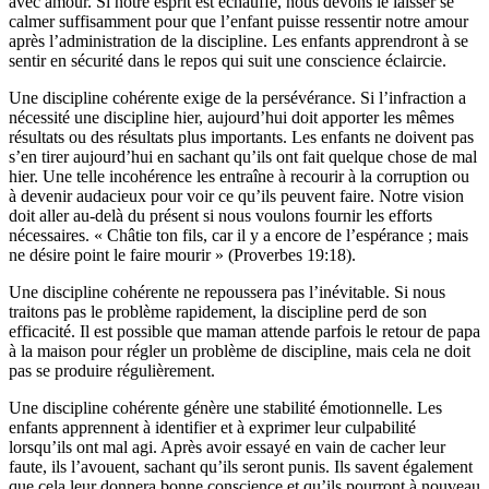
avec amour. Si notre esprit est échauffé, nous devons le laisser se
calmer suffisamment pour que l’enfant puisse ressentir notre amour
après l’administration de la discipline. Les enfants apprendront à se
sentir en sécurité dans le repos qui suit une conscience éclaircie.
Une discipline cohérente exige de la persévérance. Si l’infraction a
nécessité une discipline hier, aujourd’hui doit apporter les mêmes
résultats ou des résultats plus importants. Les enfants ne doivent pas
s’en tirer aujourd’hui en sachant qu’ils ont fait quelque chose de mal
hier. Une telle incohérence les entraîne à recourir à la corruption ou
à devenir audacieux pour voir ce qu’ils peuvent faire. Notre vision
doit aller au-delà du présent si nous voulons fournir les efforts
nécessaires. « Châtie ton fils, car il y a encore de l’espérance ; mais
ne désire point le faire mourir » (Proverbes 19:18).
Une discipline cohérente ne repoussera pas l’inévitable. Si nous
traitons pas le problème rapidement, la discipline perd de son
efficacité. Il est possible que maman attende parfois le retour de papa
à la maison pour régler un problème de discipline, mais cela ne doit
pas se produire régulièrement.
Une discipline cohérente génère une stabilité émotionnelle. Les
enfants apprennent à identifier et à exprimer leur culpabilité
lorsqu’ils ont mal agi. Après avoir essayé en vain de cacher leur
faute, ils l’avouent, sachant qu’ils seront punis. Ils savent également
que cela leur donnera bonne conscience et qu’ils pourront à nouveau